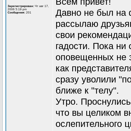
Всем привет!
Зарегистрирован:
Чт авг 17,
2006 5:19 pm
Давно не был на
Сообщения:
201
рассылаю друзья
свои рекомендаци
гадости. Пока ни 
оповещенных не з
как представителя
сразу уволили "п
ближе к "телу".
Утро. Проснулись
что вы целиком в
ослепительного ц