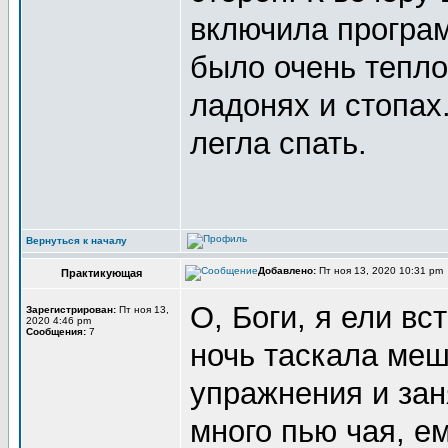
включила программ
было очень тепло
ладонях и стопах
легла спать.
Вернуться к началу
Добавлено:
Пт ноя 13, 2020 10:31 pm
Практикующая
О, Боги, я ели вс
Зарегистрирован:
Пт ноя 13,
2020 4:46 pm
Сообщения:
7
ночь таскала меш
упражнения и за
много пью чая, ем