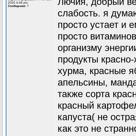
Лючия, добрый ве
2020 4:46 pm
Сообщения:
7
слабость. я дума
просто устает и 
просто витаминов
организму энерги
продукты красно
хурма, красные я
апельсины, манда
также сорта крас
красный картофел
капуста( не остр
как это не стран