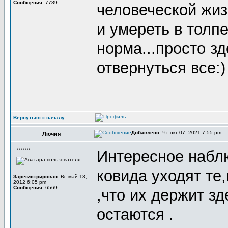
Сообщения:
7789
человеческой жиз
и умереть в толпе
норма...просто з
отвернуться все:)
Вернуться к началу
Добавлено:
Чт окт 07, 2021 7:55 pm
Лючия
*******
Интересное набл
ковида уходят те,
Зарегистрирован:
Вс май 13,
2012 6:05 pm
Сообщения:
6569
,что их держит зд
остаются .