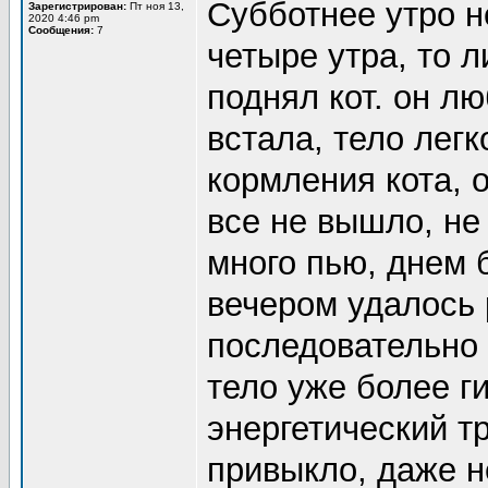
Субботнее утро н
Зарегистрирован:
Пт ноя 13,
2020 4:46 pm
Сообщения:
7
четыре утра, то л
поднял кот. он лю
встала, тело легк
кормления кота, о
все не вышло, не 
много пью, днем 
вечером удалось 
последовательно 
тело уже более г
энергетический т
привыкло, даже н