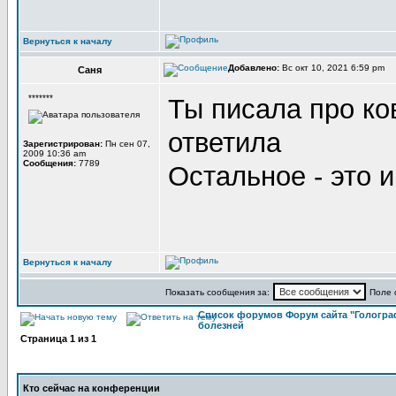
Вернуться к началу
Добавлено:
Вс окт 10, 2021 6:59 pm
Саня
*******
Ты писала про ков
ответила
Зарегистрирован:
Пн сен 07,
2009 10:36 am
Сообщения:
7789
Остальное - это
Вернуться к началу
Показать сообщения за:
Поле 
Список форумов Форум сайта "Гологра
болезней
Страница
1
из
1
Кто сейчас на конференции