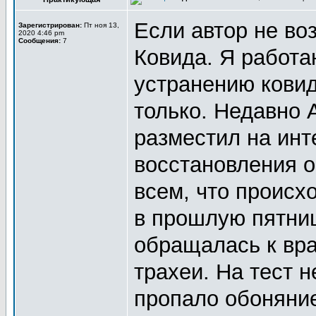
Если автор не во
Зарегистрирован:
Пт ноя 13,
2020 4:46 pm
Сообщения:
7
Ковида. Я работа
устранению ковид
только. Недавно
разместил на инт
восстановления о
всем, что происх
в прошлую пятниц
обращалась к вра
трахеи. На тест 
пропало обоняние