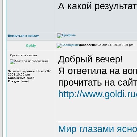
А какой результа
Вернуться к началу
Добавлено:
Ср авг 14, 2019 8:25 pm
Goldy
Хранитель закона
Добрый вечер!
Я ответила на во
Зарегистрирован:
Пт ноя 07,
2003 10:59 pm
Сообщения:
5466
прочитать на сай
Откуда:
Israel
http://www.goldi.
_______________
Мир глазами ясн