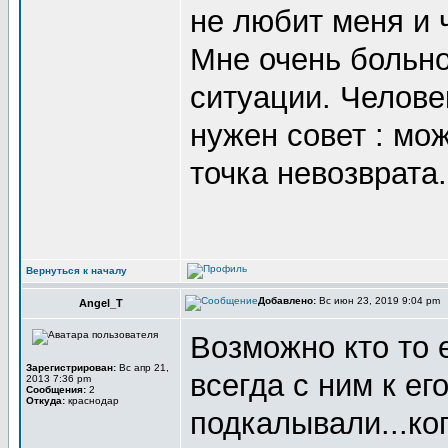
не любит меня и ч
Мне очень больно
ситуации. Челове
нужен совет : мож
точка невозврата.
Вернуться к началу
Добавлено:
Вс июн 23, 2019 9:04 pm
Angel_T
Возможно кто то 
Зарегистрирован:
Вс апр 21,
всегда с ним к ег
2013 7:36 pm
Сообщения:
2
Откуда:
краснодар
подкалывали...ко