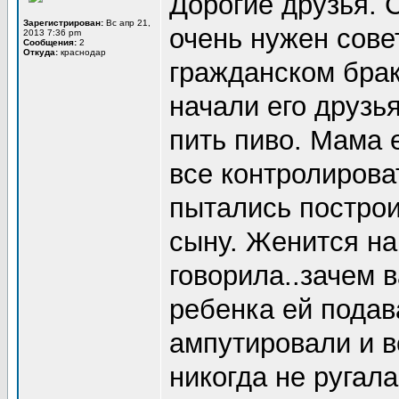
Дорогие друзья. 
Зарегистрирован:
Вс апр 21,
очень нужен сове
2013 7:36 pm
Сообщения:
2
Откуда:
краснодар
гражданском брак
начали его друзья
пить пиво. Мама 
все контролирова
пытались построи
сыну. Женится на
говорила..зачем в
ребенка ей подав
ампутировали и в
никогда не ругал