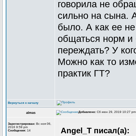
говорила не обра
сильно на сына. 
было. А как ее не
общаться норм и 
переждать? У ког
Можно как то из
практик ГТ?
Вернуться к началу
Добавлено:
Сб июн 29, 2019 10:27 p
almas
Зарегистрирован:
Вс ноя 06,
2016 9:59 pm
Angel_T писал(а):
Сообщения:
14