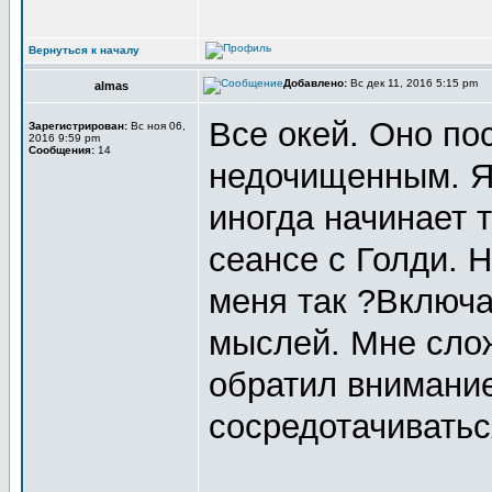
Вернуться к началу
Добавлено:
Вс дек 11, 2016 5:15 pm
almas
Все окей. Оно по
Зарегистрирован:
Вс ноя 06,
2016 9:59 pm
Сообщения:
14
недочищенным. Я
иногда начинает 
сеансе с Голди. Н
меня так ?Включа
мыслей. Мне сло
обратил внимание
сосредотачиватьс