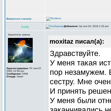
Вернуться к началу
Добавлено:
Ср ноя 16, 2016 1:22 pm
Goldy
Хранитель закона
moxitaz писал(а):
Здравствуйте.
У меня такая ис
Зарегистрирован:
Пт ноя 07,
пор незамужем. 
2003 10:59 pm
Сообщения:
5466
Откуда:
Israel
сестру. Мне очен
И принять решен
У меня были отн
заканчивались н