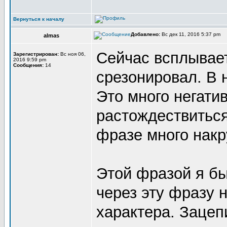
Вернуться к началу
Добавлено:
Вс дек 11, 2016 5:37 pm
almas
Сейчас всплывает
Зарегистрирован:
Вс ноя 06,
2016 9:59 pm
Сообщения:
14
срезонировал. В 
Это много негати
растождествиться
фразе много накр
Этой фразой я бы
через эту фразу 
характера. Зацепи