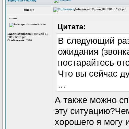
Вернуться к началу
Добавлено:
Ср ноя 09, 2016 7:29 pm
Лючия
*******
Цитата:
Зарегистрирован:
Вс май 13,
2012 6:05 pm
В следующий раз
Сообщения:
6569
ожидания (звонка
постарайтесь от
Что вы сейчас д
...
А также можно сп
эту ситуацию?Чем
хорошего я могу 