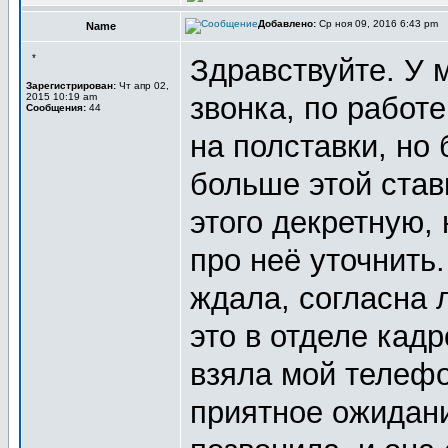
Добавлено:
Ср ноя 09, 2016 6:43 pm
Name
*
Здравствуйте. У 
Зарегистрирован:
Чт апр 02,
2015 10:19 am
звонка, по работ
Сообщения:
44
на полставки, но 
больше этой став
этого декретную,
про неё уточнить.
ждала, согласна 
это в отделе кадр
взяла мой телефо
приятное ожидани