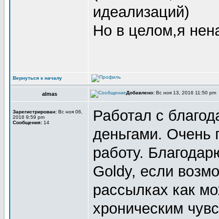
идеализаций)
Но в целом,я нен
Вернуться к началу
Добавлено:
Вс ноя 13, 2016 11:50 pm
almas
Работал с благод
Зарегистрирован:
Вс ноя 06,
2016 9:59 pm
Сообщения:
14
деньгами. Очень 
работу. Благодар
Goldy, если возм
рассылках как мо
хроническим чувс