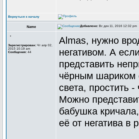
Вернуться к началу
Добавлено:
Вс дек 11, 2016 12:32 pm
Name
*
Almas, нужно вро
Зарегистрирован:
Чт апр 02,
2015 10:19 am
негативом. А если
Сообщения:
44
представить непр
чёрным шариком о
света, простить -
Можно представит
бабушка кричала,
её от негатива в р