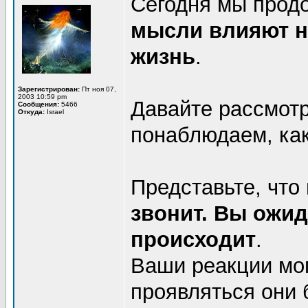
Сегодня мы продо
мысли влияют на
жизнь
.
Зарегистрирован:
Пт ноя 07,
2003 10:59 pm
Давайте рассмот
Сообщения:
5466
Откуда:
Israel
понаблюдаем, как
Представьте, что
звонит. Вы ожид
происходит
.
Ваши реакции мо
проявляться они б