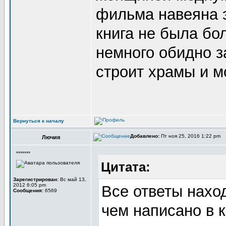
фильма навеяна э
книга не была б
немного обидно за
строит храмы и м
Вернуться к началу
Добавлено:
Пт ноя 25, 2016 1:22 pm
Лючия
*******
Цитата:
Зарегистрирован:
Вс май 13,
2012 6:05 pm
Все ответы нахо
Сообщения:
6569
чем написано в 