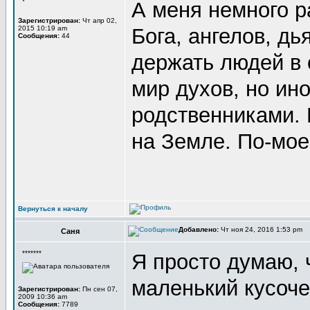
*
А меня немного р
Зарегистрирован:
Чт апр 02,
2015 10:19 am
Бога, ангелов, дь
Сообщения:
44
держать людей в 
мир духов, но ин
родственниками. 
на Земле. По-мое
Вернуться к началу
Добавлено:
Чт ноя 24, 2016 1:53 pm
Саня
*******
Я просто думаю, 
маленький кусоче
Зарегистрирован:
Пн сен 07,
2009 10:36 am
Сообщения:
7789