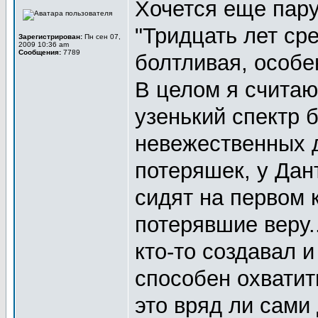
Хочется еще пару
"Тридцать лет ср
Зарегистрирован:
Пн сен 07,
2009 10:36 am
Сообщения:
7789
болтливая, особе
В целом я считаю
узенький спектр 
невежественных 
потеряшек, у Дан
сидят на первом к
потерявшие веру.
кто-то создавал и
способен охватить
это вряд ли сами 