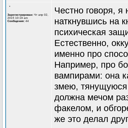
*
Честно говоря, я 
Зарегистрирован:
Чт апр 02,
2015 10:19 am
наткнувшись на к
Сообщения:
44
психическая защи
Естественно, окк
именно про спос
Например, про бо
вампирами: она к
змею, тянущуюся 
должна мечом раз
факелом, и обгор
же это делал друг