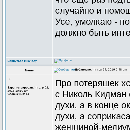
случайно и помо
Усе, умолкаю - п
должно быть инт
Вернуться к началу
Добавлено:
Чт ноя 24, 2016 9:48 pm
Name
*
Про потеряшек хо
Зарегистрирован:
Чт апр 02,
2015 10:19 am
с Николь Кидман 
Сообщения:
44
духи, а в конце о
духи, а соприкас
женщиной-медиум