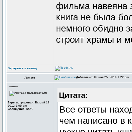
фильма навеяна э
книга не была б
немного обидно за
строит храмы и м
Вернуться к началу
Добавлено:
Пт ноя 25, 2016 1:22 pm
Лючия
*******
Цитата:
Зарегистрирован:
Вс май 13,
2012 6:05 pm
Все ответы нахо
Сообщения:
6569
чем написано в 
нужно читать кни