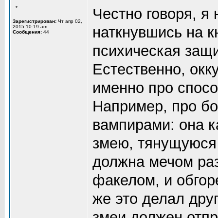
*
Честно говоря, я 
Зарегистрирован:
Чт апр 02,
2015 10:19 am
наткнувшись на к
Сообщения:
44
психическая защи
Естественно, окк
именно про спос
Например, про бо
вампирами: она к
змею, тянущуюся 
должна мечом раз
факелом, и обгор
же это делал друг
змеи должен отпры