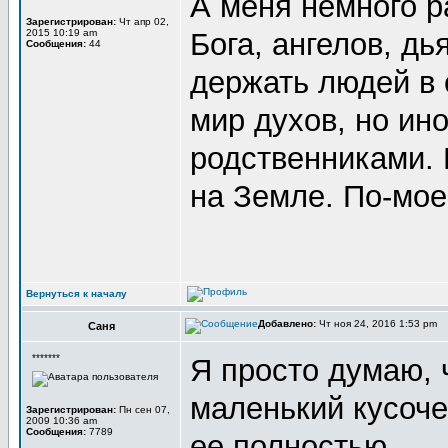
А меня немного р
Зарегистрирован:
Чт апр 02,
2015 10:19 am
Бога, ангелов, дь
Сообщения:
44
держать людей в 
мир духов, но ин
родственниками. 
на Земле. По-мое
Вернуться к началу
Добавлено:
Чт ноя 24, 2016 1:53 pm
Саня
*******
Я просто думаю, 
маленький кусоче
Зарегистрирован:
Пн сен 07,
2009 10:36 am
Сообщения:
7789
ее полностью...