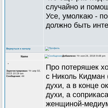
случайно и помо
Усе, умолкаю - п
должно быть инт
Вернуться к началу
Добавлено:
Чт ноя 24, 2016 9:48 pm
Name
*
Про потеряшек хо
Зарегистрирован:
Чт апр 02,
2015 10:19 am
с Николь Кидман 
Сообщения:
44
духи, а в конце о
духи, а соприкас
женщиной-медиум