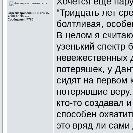
Хочется еще пару
"Тридцать лет ср
Зарегистрирован:
Пн сен 07,
2009 10:36 am
Сообщения:
7789
болтливая, особе
В целом я считаю
узенький спектр 
невежественных 
потеряшек, у Дан
сидят на первом к
потерявшие веру.
кто-то создавал и
способен охватить
это вряд ли сами 