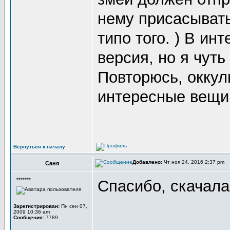
нему присасывать
типо того. ) В ин
версия, но я чуть
Повторюсь, оккул
интересные вещи
Вернуться к началу
Добавлено:
Чт ноя 24, 2016 2:37 pm
Саня
*******
Спасибо, скачала
Зарегистрирован:
Пн сен 07,
2009 10:36 am
Сообщения:
7789