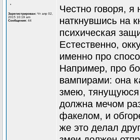
*
Честно говоря, я 
Зарегистрирован:
Чт апр 02,
2015 10:19 am
наткнувшись на к
Сообщения:
44
психическая защи
Естественно, окк
именно про спос
Например, про бо
вампирами: она к
змею, тянущуюся 
должна мечом раз
факелом, и обгор
же это делал друг
змеи должен отпры