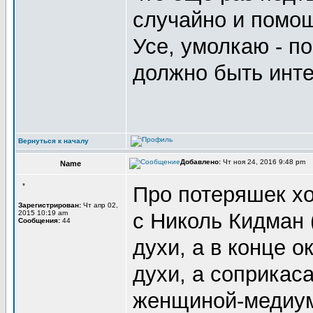
случайно и помо
Усе, умолкаю - п
должно быть инт
Вернуться к началу
Добавлено:
Чт ноя 24, 2016 9:48 pm
Name
*
Про потеряшек хо
Зарегистрирован:
Чт апр 02,
2015 10:19 am
с Николь Кидман 
Сообщения:
44
духи, а в конце о
духи, а соприкас
женщиной-медиум