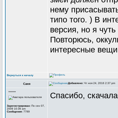
нему присасывать
типо того. ) В ин
версия, но я чуть
Повторюсь, оккул
интересные вещи
Вернуться к началу
Добавлено:
Чт ноя 24, 2016 2:37 pm
Саня
*******
Спасибо, скачала
Зарегистрирован:
Пн сен 07,
2009 10:36 am
Сообщения:
7789