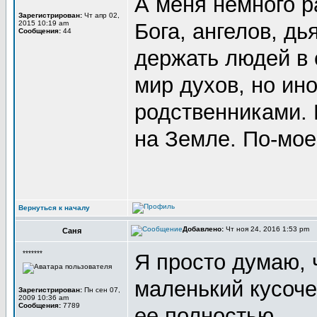
А меня немного р
Зарегистрирован:
Чт апр 02,
2015 10:19 am
Бога, ангелов, дь
Сообщения:
44
держать людей в 
мир духов, но ин
родственниками. 
на Земле. По-мое
Вернуться к началу
Добавлено:
Чт ноя 24, 2016 1:53 pm
Саня
*******
Я просто думаю, 
маленький кусоче
Зарегистрирован:
Пн сен 07,
2009 10:36 am
Сообщения:
7789
ее полностью...