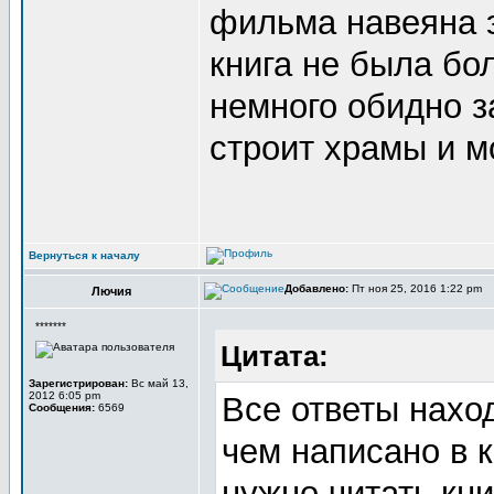
фильма навеяна э
книга не была б
немного обидно за
строит храмы и м
Вернуться к началу
Добавлено:
Пт ноя 25, 2016 1:22 pm
Лючия
*******
Цитата:
Зарегистрирован:
Вс май 13,
2012 6:05 pm
Все ответы нахо
Сообщения:
6569
чем написано в 
нужно читать кни