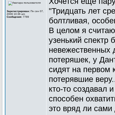
Хочется еще пару
"Тридцать лет ср
Зарегистрирован:
Пн сен 07,
2009 10:36 am
Сообщения:
7789
болтливая, особе
В целом я считаю
узенький спектр 
невежественных 
потеряшек, у Дан
сидят на первом к
потерявшие веру.
кто-то создавал и
способен охватить
это вряд ли сами 