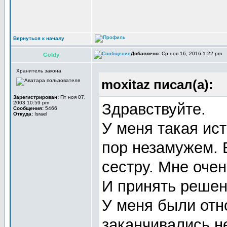
Вернуться к началу
Добавлено:
Ср ноя 16, 2016 1:22 pm
Goldy
Хранитель закона
moxitaz писал(а):
Зарегистрирован:
Пт ноя 07,
2003 10:59 pm
Здравствуйте.
Сообщения:
5466
Откуда:
Israel
У меня такая ис
пор незамужем. 
сестру. Мне очен
И принять решен
У меня были отн
заканчивались н