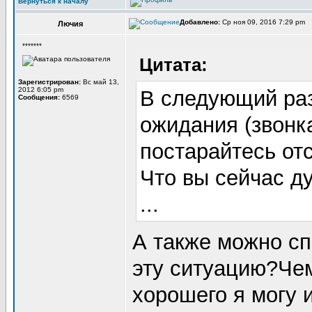
Вернуться к началу
Добавлено:
Ср ноя 09, 2016 7:29 pm
Лючия
*******
Цитата:
Зарегистрирован:
Вс май 13,
2012 6:05 pm
В следующий раз
Сообщения:
6569
ожидания (звонка
постарайтесь от
Что вы сейчас д
...
А также можно сп
эту ситуацию?Чем
хорошего я могу 