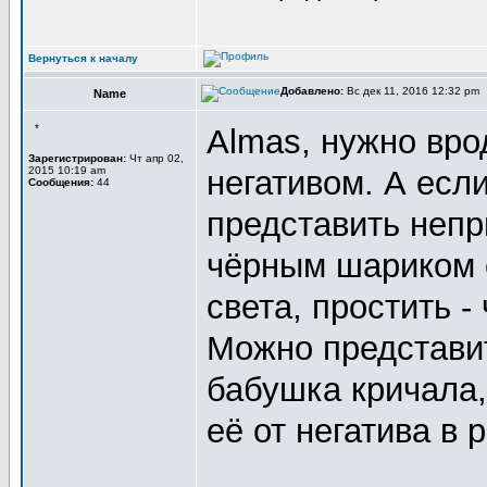
Вернуться к началу
Добавлено:
Вс дек 11, 2016 12:32 pm
Name
*
Almas, нужно вро
Зарегистрирован:
Чт апр 02,
2015 10:19 am
негативом. А если
Сообщения:
44
представить непр
чёрным шариком о
света, простить -
Можно представит
бабушка кричала,
её от негатива в р