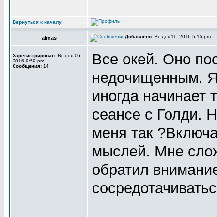
Вернуться к началу
Добавлено:
Вс дек 11, 2016 5:15 pm
almas
Все окей. Оно по
Зарегистрирован:
Вс ноя 06,
2016 9:59 pm
Сообщения:
14
недочищенным. Я
иногда начинает 
сеансе с Голди. Н
меня так ?Включа
мыслей. Мне сло
обратил внимание
сосредотачиватьс