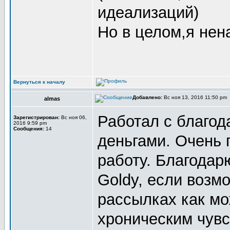
идеализаций)
Но в целом,я нен
Вернуться к началу
Добавлено:
Вс ноя 13, 2016 11:50 pm
almas
Работал с благод
Зарегистрирован:
Вс ноя 06,
2016 9:59 pm
Сообщения:
14
деньгами. Очень 
работу. Благодар
Goldy, если возм
рассылках как мо
хроническим чувс