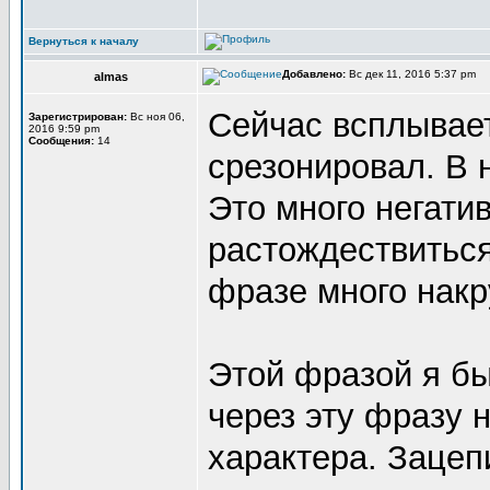
Вернуться к началу
Добавлено:
Вс дек 11, 2016 5:37 pm
almas
Сейчас всплывает
Зарегистрирован:
Вс ноя 06,
2016 9:59 pm
Сообщения:
14
срезонировал. В 
Это много негати
растождествиться
фразе много накр
Этой фразой я бы
через эту фразу 
характера. Зацепи