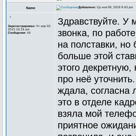
Добавлено:
Ср ноя 09, 2016 6:43 pm
Name
*
Здравствуйте. У 
Зарегистрирован:
Чт апр 02,
2015 10:19 am
звонка, по работ
Сообщения:
44
на полставки, но 
больше этой став
этого декретную,
про неё уточнить.
ждала, согласна 
это в отделе кадр
взяла мой телефо
приятное ожидани