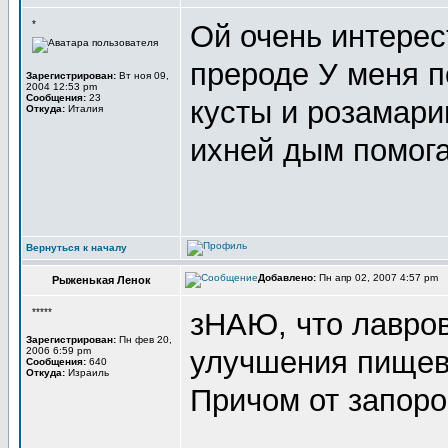
*
Ой очень интерес
прероде У меня п
Зарегистрирован:
Вт ноя 09,
2004 12:53 pm
Сообщения:
23
кусты и розамари
Откуда:
Италия
ихней дым помог
Вернуться к началу
Добавлено:
Пн апр 02, 2007 4:57 pm
Рыженькая Ленок
*****
зНАЮ, что лавров
Зарегистрирован:
Пн фев 20,
2006 6:59 pm
улучшения пищев
Сообщения:
640
Откуда:
Израиль
Причом от запоро