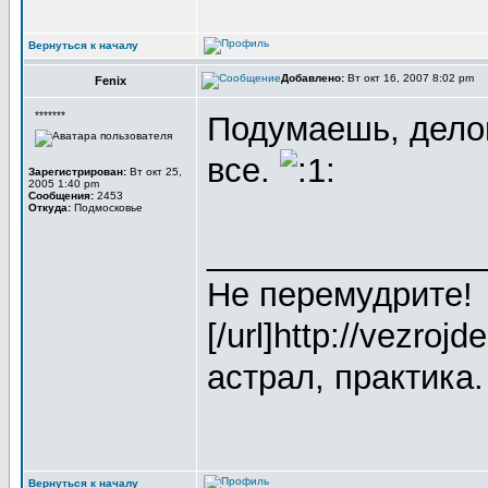
Вернуться к началу
Добавлено:
Вт окт 16, 2007 8:02 pm
Fenix
*******
Подумаешь, делов
все.
Зарегистрирован:
Вт окт 25,
2005 1:40 pm
Сообщения:
2453
Откуда:
Подмосковье
_______________
Не перемудрите!
[/url]http://vezroj
астрал, практика.
Вернуться к началу