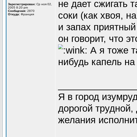
не дает сжигать 
Зарегистрирован:
Ср ноя 02,
2005 8:20 pm
Сообщения:
2870
соки (как хвоя, н
Откуда:
Франция
и запах приятный
он говорит, что э
А я тоже т
нибудь капель на
_______________
Я в город изумруд
дорогой трудной,
желания исполнит