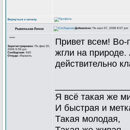
Вернуться к началу
Добавлено:
Пн июл 07, 2008 8:07 pm
Рыженькая Ленок
*****
Привет всем! Во-
Зарегистрирован:
Пн фев 20,
2006 6:59 pm
жгли на природе.
Сообщения:
640
Откуда:
Израиль
действительно кл
_______________
Я всё такая же 
И быстрая и метк
Такая молодая,
Такая же живая.