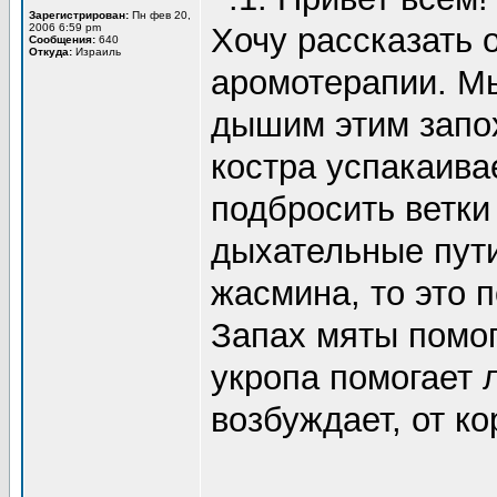
Зарегистрирован:
Пн фев 20,
2006 6:59 pm
Хочу рассказать 
Сообщения:
640
Откуда:
Израиль
аромотерапии. Мы
дышим этим запо
костра успакаива
подбросить ветки
дыхательные пути
жасмина, то это 
Запах мяты помог
укропа помогает 
возбуждает, от ко