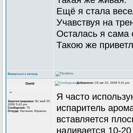
Ещё я стала весе
Учавствуя на тре
Осталась я сама 
Такою же приветл
Вернуться к началу
Добавлено:
Сб авг 02, 2008 5:31 pm
David
**
Я часто использу
Зарегистрирован:
Вс май 25,
2008 5:42 pm
испаритель арома
Сообщения:
70
Откуда:
Натания, Израиль
вставляется плос
наливается 10-20