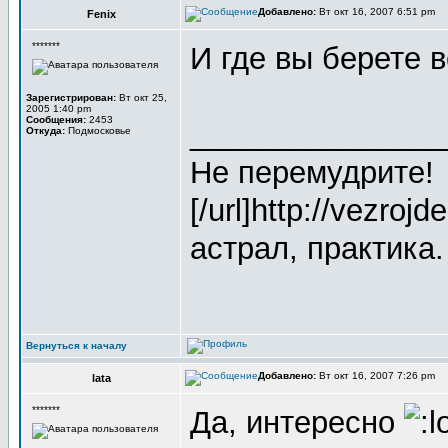
Добавлено:
Вт окт 16, 2007 6:51 pm
Fenix
*******
И где вы берете 
Зарегистрирован:
Вт окт 25,
2005 1:40 pm
Сообщения:
2453
_______________
Откуда:
Подмосковье
Не перемудрите!
[/url]http://vezroj
астрал, практика.
Вернуться к началу
Добавлено:
Вт окт 16, 2007 7:26 pm
lata
*******
Да, интересно