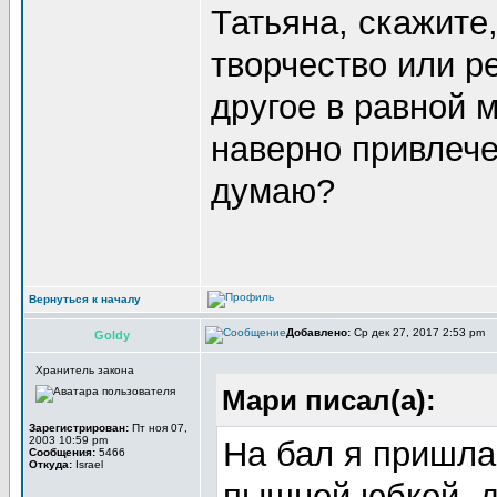
Татьяна, скажите,
творчество или ре
другое в равной 
наверно привлече
думаю?
Вернуться к началу
Добавлено:
Ср дек 27, 2017 2:53 pm
Goldy
Хранитель закона
Мари писал(а):
Зарегистрирован:
Пт ноя 07,
2003 10:59 pm
На бал я пришла
Сообщения:
5466
Откуда:
Israel
пышной юбкой, д