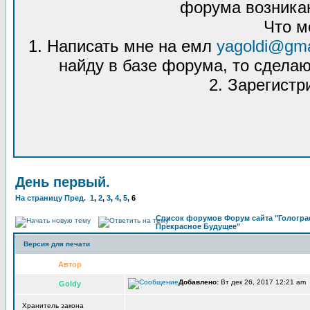
форума возникаю
Что м
1. Написать мне на емл
yagoldi@gma
найду в базе форума, то сделаю
2. Зарегистр
День первый.
На страницу
Пред.
1
,
2
,
3
,
4
,
5
,
6
Список форумов Форум сайта "Гологра
Прекрасное Будущее"
Версия для печати
Автор
Добавлено:
Вт дек 26, 2017 12:21 am
Goldy
Хранитель закона