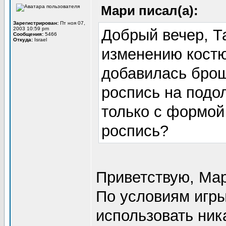
Мари писал(а):
Зарегистрирован:
Пт ноя 07,
2003 10:59 pm
Добрый вечер, Т
Сообщения:
5466
Откуда:
Israel
изменению костю
добавилась брош
роспись на подо
только с формой
роспись?
Приветствую, Ма
По условиям игры
использовать ник