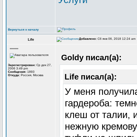
Вернуться к началу
Добавлено:
Сб янв 06, 2018 12:24 am
Life
*******
Goldy писал(а):
Зарегистрирован:
Ср дек 27,
2006 3:49 pm
Сообщения:
1893
Life писал(а):
Откуда:
Россия, Москва
У меня получил
гардероба: темн
клеш от талии, 
нежную кремову