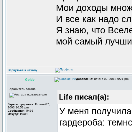
Мои доходы множа
И все как надо сл
Я знаю, что Всел
мой самый лучший
Вернуться к началу
Добавлено:
Вт янв 02, 2018 5:21 pm
Goldy
Хранитель закона
Life писал(а):
Зарегистрирован:
Пт ноя 07,
2003 10:59 pm
У меня получила
Сообщения:
5466
Откуда:
Israel
гардероба: темн