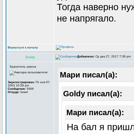
Тогда наверно ну
не напрягало.
Вернуться к началу
Добавлено:
Ср дек 27, 2017 7:39 pm
Goldy
Хранитель закона
Мари писал(а):
Зарегистрирован:
Пт ноя 07,
2003 10:59 pm
Сообщения:
5466
Goldy писал(а):
Откуда:
Israel
Мари писал(а):
На бал я пришл