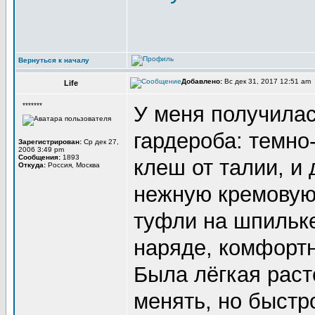
Вернуться к началу
Добавлено:
Вс дек 31, 2017 12:51 am
Life
*******
У меня получилас
гардероба: темно
Зарегистрирован:
Ср дек 27,
2006 3:49 pm
Сообщения:
1893
клеш от талии, и
Откуда:
Россия, Москва
нежную кремовую
туфли на шпильке
наряде, комфортн
Была лёгкая раст
менять, но быстр