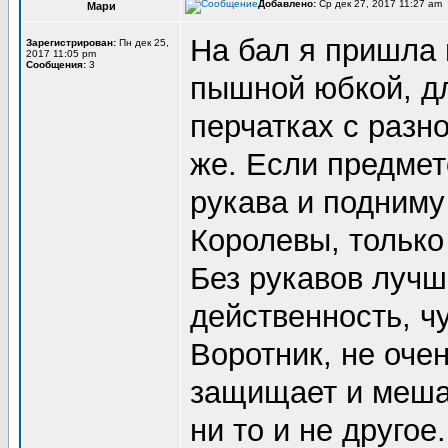
Добавлено:
Ср дек 27, 2017 11:27 am
Мари
На бал я пришла 
Зарегистрирован:
Пн дек 25,
2017 11:05 pm
Сообщения:
3
пышной юбкой, д
перчатках с разн
же. Если предмето
рукава и подниму
Королевы, только
Без рукавов лучш
действенность, ч
Воротник, не очен
защищает и меша
ни то и не другое.