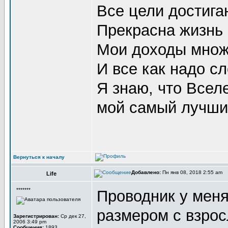
Все цели достигаю
Прекрасна жизнь в
Мои доходы множа
И все как надо сл
Я знаю, что Всел
мой самый лучший
Вернуться к началу
Добавлено:
Пн янв 08, 2018 2:55 am
Life
*******
Проводник у меня
размером с взрос
Зарегистрирован:
Ср дек 27,
2006 3:49 pm
Сообщения:
1893