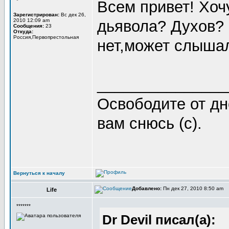
*
Всем привет! Хоч
Зарегистрирован:
Вс дек 26,
2010 12:09 am
дьявола? Духов? 
Сообщения:
23
Откуда:
Россия,Первопрестольная
нет,может слыша
_______________
Освободите от дн
вам снюсь (с).
Вернуться к началу
Добавлено:
Пн дек 27, 2010 8:50 am
Life
*******
Dr Devil писал(а):