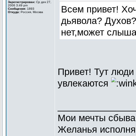
Зарегистрирован:
Ср дек 27,
2006 3:49 pm
Всем привет! Хо
Сообщения:
1893
Откуда:
Россия, Москва
дьявола? Духов?
нет,может слыша
Привет! Тут люди
увлекаются
_______________
Мои мечты сбываю
Желанья исполняю