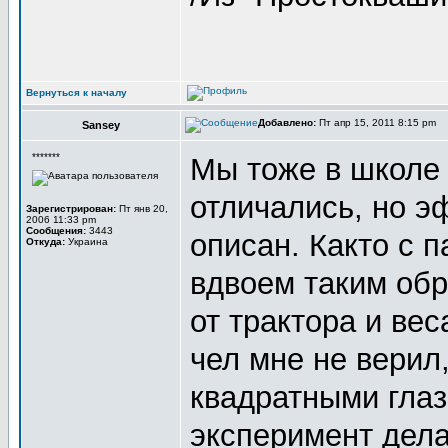
Вернуться к началу
Добавлено:
Пт апр 15, 2011 8:15 pm
Sansey
*******
Мы тоже в школе 
отличались, но э
Зарегистрирован:
Пт янв 20,
2006 11:33 pm
Сообщения:
3443
описан. Както с 
Откуда:
Украина
вдвоем таким об
от трактора и вес
чел мне не верил
квадратными глаза
эксперимент дел