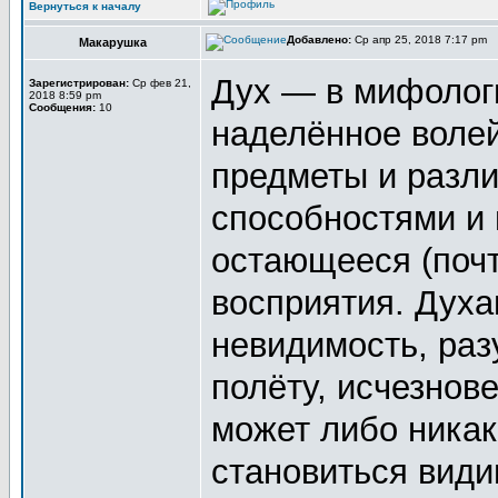
Вернуться к началу
Добавлено:
Ср апр 25, 2018 7:17 pm
Макарушка
Дух — в мифолог
Зарегистрирован:
Ср фев 21,
2018 8:59 pm
Сообщения:
10
наделённое воле
предметы и разл
способностями и 
остающееся (почт
восприятия. Дух
невидимость, раз
полёту, исчезнов
может либо никак
становиться види