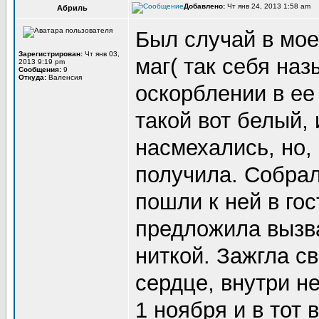
Добавлено:
Чт янв 24, 2013 1:58 am
Абриль
Был случай в мое
Зарегистрирован:
Чт янв 03,
маг( так себя наз
2013 9:19 pm
Сообщения:
9
Откуда:
Валенсия
оскорблении в ее
такой вот белый,
насмехались, но, 
получила. Собрал
пошли к ней в гос
предложила вызва
ниткой. Зажгла с
сердце, внутри н
1 ноября и в тот