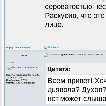
сероватостью нес
Раскусив, что эт
лицо.
Вернуться к началу
Добавлено:
Чт янв 24, 2013 5:02 pm
nataz
*******
Цитата:
Зарегистрирован:
Ср янв 28,
2009 8:43 am
Всем привет! Хо
Сообщения:
3709
Откуда:
Ханты-Мансийск
дьявола? Духов?
нет,может слыша