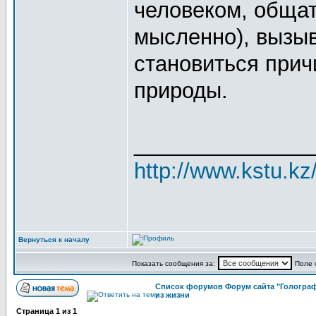
человеком, общат
мысленно), вызыв
становиться прич
природы.
_______________
http://www.kstu.kz
Вернуться к началу
Показать сообщения за:
Поле 
Список форумов Форум сайта "Голограф
из жизни
Страница
1
из
1