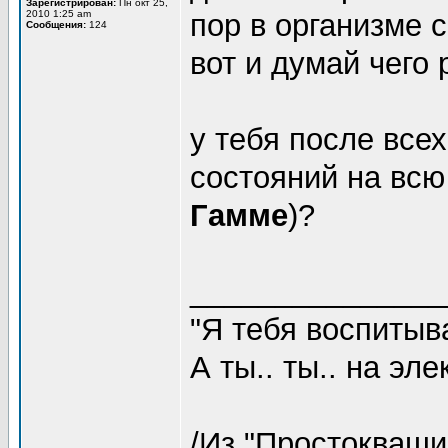
Зарегистрирован:
Пн окт 25,
2010 1:25 am
пор в организме 
Сообщения:
124
вот и думай чего 
у тебя после все
состояний на всю
Гамме
)?
_______________
"Я тебя воспитыва
А ты.. ты.. на эл
/Из "Простокваши