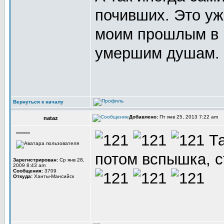
почивших. Это уж
моим прошлым в 
умершим душам.
Вернуться к началу
Добавлено:
Пт янв 25, 2013 7:22 am
nataz
*******
Та
потом вспышка, ст
Зарегистрирован:
Ср янв 28,
2009 8:43 am
Сообщения:
3709
Откуда:
Ханты-Мансийск