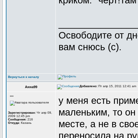
криком: "черт!там 
_______________
Освободите от дн
вам снюсь (с).
Вернуться к началу
Добавлено:
Пт апр 15, 2011 12:41 am
Анна99
***
у меня есть прим
маленьким, то он 
Зарегистрирован:
Чт апр 09,
2009 12:45 pm
Сообщения:
216
месте, а не в сво
Откуда:
Казань
переносила на рук