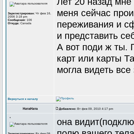
Лет 20 назад мне 
меня сейчас прои
Зарегистрирован:
Чт фев 16,
2006 3:18 pm
Сообщения:
106
переживания и сф
Откуда:
Canada
и представить себ
А вот поди ж ты.
карт или карты Т
могла видеть все 
Вернуться к началу
НатаНата
Добавлено:
Вт фев 09, 2010 4:17 pm
*
она видит(подкл
полю вашего тел
Зарегистрирован:
Вт фев 09,