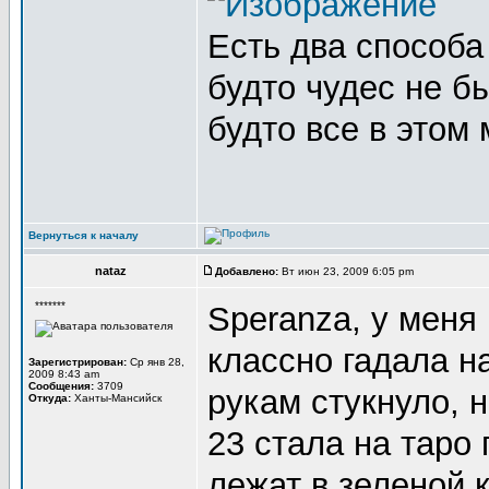
Есть два способа 
будто чудес не бы
будто все в этом
Вернуться к началу
nataz
Добавлено:
Вт июн 23, 2009 6:05 pm
*******
Speranza, у меня 
классно гадала на
Зарегистрирован:
Ср янв 28,
2009 8:43 am
Сообщения:
3709
рукам стукнуло, н
Откуда:
Ханты-Мансийск
23 стала на таро 
лежат в зеленой 