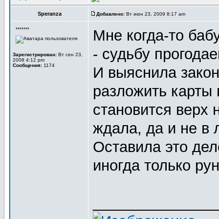
Speranza
Добавлено:
Вт июн 23, 2009 8:17 am
*******
Мне когда-то баб
- судьбу прогодае
Зарегистрирован:
Вт сен 23,
2008 4:12 pm
Сообщения:
1174
И выяснила закон
разложить карты н
становится верх 
ждала, да и не в
Оставила это дел
иногда только ру
_______________