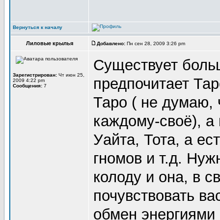
Вернуться к началу
Лиловые крылья
Добавлено:
Пн сен 28, 2009 3:26 pm
Существует больш
Зарегистрирован:
Чт июн 25,
предпочитает Тар
2009 4:22 pm
Сообщения:
7
Таро ( не думаю,
каждому-своё), а 
Уайта, Тота, а ес
гномов и т.д. Ну
колоду и она, в 
почувствовать вас
обмен энергиями 