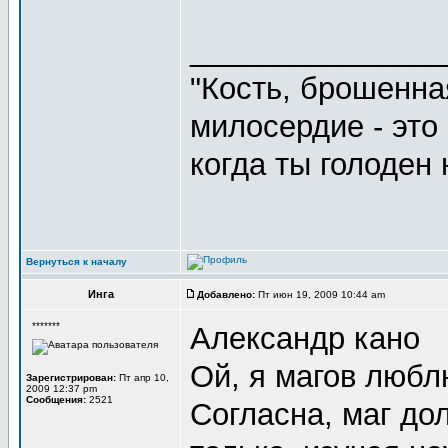
_______________
"Кость, брошенна
милосердие - это 
когда ты голоден 
Вернуться к началу
Инга
Добавлено:
Пт июн 19, 2009 10:44 am
*******
Александр кано
Ой, я магов люб
Зарегистрирован:
Пт апр 10,
2009 12:37 pm
Сообщения:
2521
Согласна, маг до