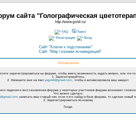
рум сайта "Голографическая цветотера
http://www.goldi.ru/
FAQ
Поиск
Регистрация
Вход
Сайт "Ключи к подсознанию"
Сайт "Мир глазами ясновидящей"
Объявление
хотите зарегистрироваться на форуме, чтобы иметь возможность задать вопрос, или что-то
1. Зарегистрируйтесь.
2. Напишите мне на емл
yagoldi@gmail.com
, чтобы я активизировала ваш аккаунт.
его падения и восстановления форума у некоторых участников форума возникают сложнос
Что можно сделать:
i@gmail.com
, написать ваш старый ник, если я его найду в базе форума, то сделаю новый п
2. Зарегистрироваться по-новому.
Голди.