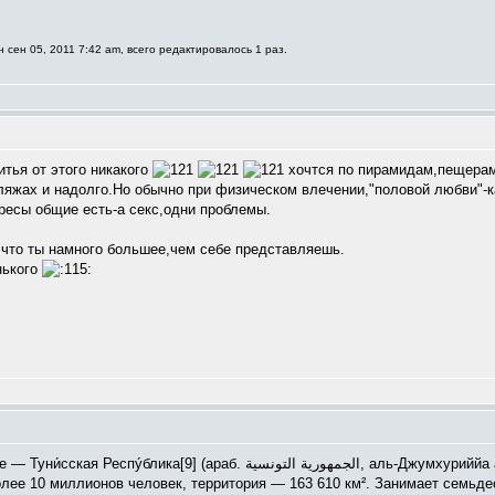
 сен 05, 2011 7:42 am, всего редактировалось 1 раз.
итья от этого никакого
хочтся по пирамидам,пещерам,
ляжах и надолго.Но обычно при физическом влечении,"половой любви"-ка
ересы общие есть-а секс,одни проблемы.
,что ты намного большее,чем себе представляешь.
нького
олее 10 миллионов человек, территория — 163 610 км². Занимает семьде