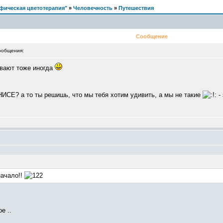
фическая цветотерапия"
»
Человечность
»
Путешествия
Сообщение
ообщения:
ывают тоже иногда
НИСЕ? а то ты решишь, что мы тебя хотим удивить, а мы не такие
-
начало!!
е ..