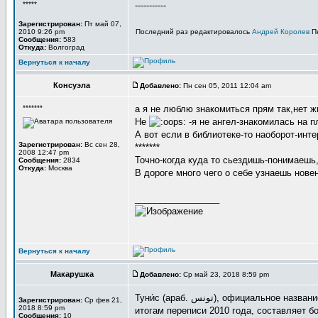
*****
-----------
Зарегистрирован:
Пт май 07,
2010 9:26 pm
Последний раз редактировалось
Андрей Королев
Пн
Сообщения:
583
Откуда:
Волгоград
Вернуться к началу
Консуэла
Добавлено:
Пн сен 05, 2011 12:04 am
*******
а я не люблю знакомиться прям так,нет ж
Не
-я не ангел-знакомилась на п
А вот если в библиотеке-то наоборот-инт
Зарегистрирован:
Вс сен 28,
*******
2008 12:47 pm
Точно-когда куда то сьездишь-понимаешь
Сообщения:
2834
Откуда:
Москва
В дороге много чего о себе узнаешь нове
_________________
Вернуться к началу
Макарушка
Добавлено:
Ср май 23, 2018 8:59 pm
Туни́с (араб. تونس‎), официальное название — Туни́сская Респу́блика[9] (араб. الجمهورية التونسية‎, аль-Джумхуриййа ат-Тунисиййа) — государство в Северной Африке. Население, по
Зарегистрирован:
Ср фев 21,
2018 8:59 pm
итогам переписи 2010 года, составляет б
Сообщения:
10