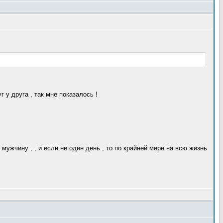
г у друга , так мне показалось !
мужчину , , и если не один день , то по крайней мере на всю жизнь