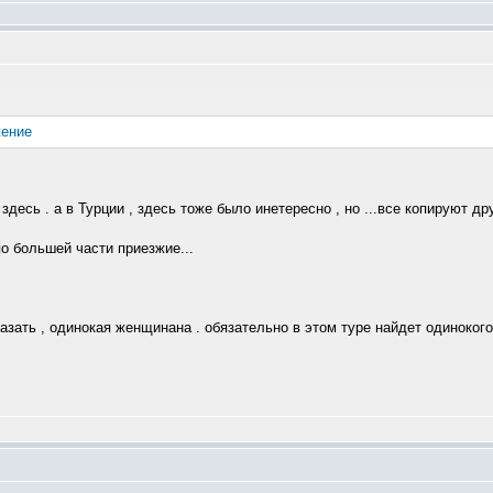
десь . а в Турции , здесь тоже было инетересно , но ...все копируют дру
по большей части приезжие...
азать , одинокая женщинана . обязательно в этом туре найдет одинокого 