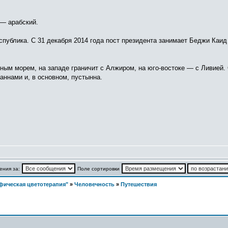
 — арабский.
еспублика. С 31 декабря 2014 года пост президента занимает Беджи Каи
ным морем, на западе граничит с Алжиром, на юго-востоке — с Ливией. 
аннами и, в основном, пустынна.
ения за:
Поле сортировки
фическая цветотерапия"
»
Человечность
»
Путешествия