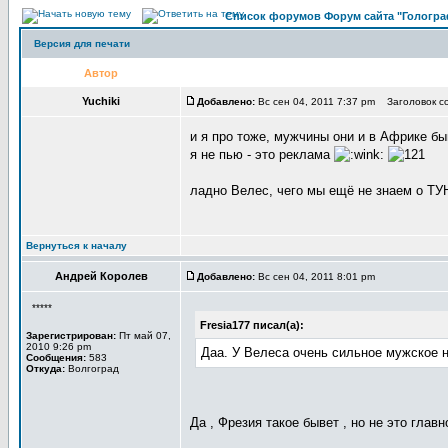
Список форумов Форум сайта "Гологра
Версия для печати
Автор
Yuchiki
Добавлено:
Вс сен 04, 2011 7:37 pm Заголовок с
и я про тоже, мужчины они и в Африке б
я не пью - это реклама
ладно Велес, чего мы ещё не знаем о ТУ
Вернуться к началу
Андрей Королев
Добавлено:
Вс сен 04, 2011 8:01 pm
*****
Fresia177 писал(а):
Зарегистрирован:
Пт май 07,
2010 9:26 pm
Даа. У Велеса очень сильное мужское 
Сообщения:
583
Откуда:
Волгоград
Да , Фрезия такое бывет , но не это главно