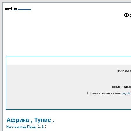
Фо
Если вы 
После недавн
1. Написать мне на емл
yagold
Африка , Тунис .
На страницу
Пред.
1
,
2
,
3