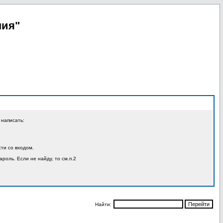
пия"
 написать:
ти со входом.
ароль. Если не найду, то см.п.2
Найти: