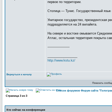
первое по территории.
Столица — Тунис. Государственный язык
Унитарное государство, президентская р
подразделяется на 24 вилайета.
На севере и востоке омывается Средизем
Атлас, остальная территория покрыта сав
----------------------
_________________
http://www.kstu.kz/
Вернуться к началу
Показать сообщ
Список форумов Форум сайта "Гологра
Страница
3
из
3
Кто сейчас на конференции