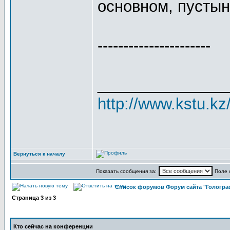
основном, пустын
----------------------
_______________
http://www.kstu.kz
Вернуться к началу
Показать сообщения за:
Поле 
Список форумов Форум сайта "Гологра
Страница
3
из
3
Кто сейчас на конференции