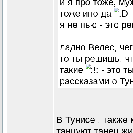
и я про тоже, м
тоже иногда
я не пью - это р
ладно Велес, че
то ты решишь, чт
такие
- это т
рассказами о Ту
В Тунисе , также 
танцуют танец жи