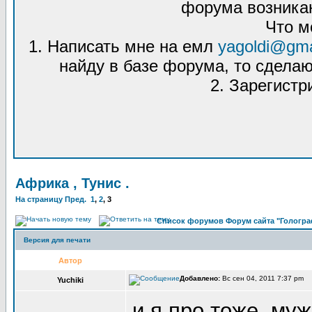
форума возникаю
Что м
1. Написать мне на емл
yagoldi@gma
найду в базе форума, то сделаю
2. Зарегистр
Африка , Тунис .
На страницу
Пред.
1
,
2
,
3
Список форумов Форум сайта "Гологра
Версия для печати
Автор
Добавлено:
Вс сен 04, 2011 7:37 pm 
Yuchiki
и я про тоже, му