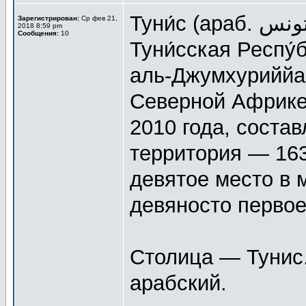
Туни́с (араб. تونس‎), официальное название —
Зарегистрирован:
Ср фев 21,
2018 8:59 pm
Сообщения:
10
Туни́сская Респу́блика[9] (ар
аль-Джумхуриййа 
Северной Африке.
2010 года, соста
территория — 163
девятое место в 
девяносто первое
Столица — Тунис
арабский.