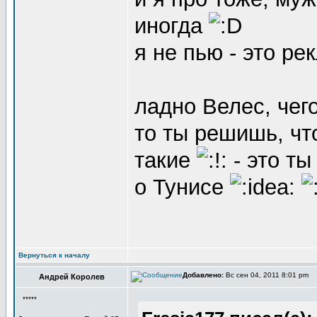
иногда
я не пью - это р
ладно Велес, чег
то ты решишь, чт
такие
- это ты
о Тунисе
Вернуться к началу
Добавлено:
Вс сен 04, 2011 8:01 pm
Андрей Королев
*****