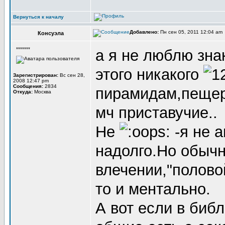
Вернуться к началу
Добавлено:
Пн сен 05, 2011 12:04 am
Консуэла
*******
а я не люблю зна
этого никакого
Зарегистрирован:
Вс сен 28,
2008 12:47 pm
Сообщения:
2834
пирамидам,пещер
Откуда:
Москва
мч приставучие..
Не
-я не а
надолго.Но обыч
влечении,"полово
то и ментально.
А вот если в биб