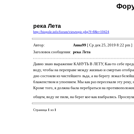
Фору
река Лета
http://biopole.info/forum/viewtopic.php?f=8&t=10424
Автор:
Анна99
[ Ср дек 25, 2019 8:22 pm ]
Заголовок сообщения:
река Лета
Давно знаю выражение КАНУТЬ В ЛЕТУ, Как-то себе предс
воду, чтобы на переправе между жизнью и смертью отобрать
дно состояли из чистейшего льда, а на берегу лежал белей
блаженством и упоением. Мы как раз пересекали эту реку, 
Кроме того, я должна была перебраться на противоположный
общем, воду не пили, на берег кое-как взабрались. Проснул
Страница
1
из
1