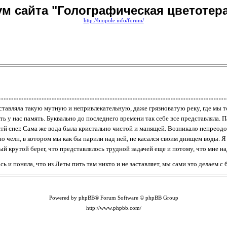
м сайта "Голографическая цветотер
http://biopole.info/forum/
тавляла такую мутную и непривлекательную, даже грязноватую реку, где мы 
 у нас память. Буквально до последнего времени так себе все представляла. П
штй снег. Сама же вода была кристально чистой и манящей. Возникало непреодол
но челн, в котором мы как бы парили над ней, не касался своим днищем воды. Я
 крутой берег, что представлялось трудной задачей еще и потому, что мне на
ась и поняла, что из Леты пить там никто и не заставляет, мы сами это делаем 
Powered by phpBB® Forum Software © phpBB Group
http://www.phpbb.com/