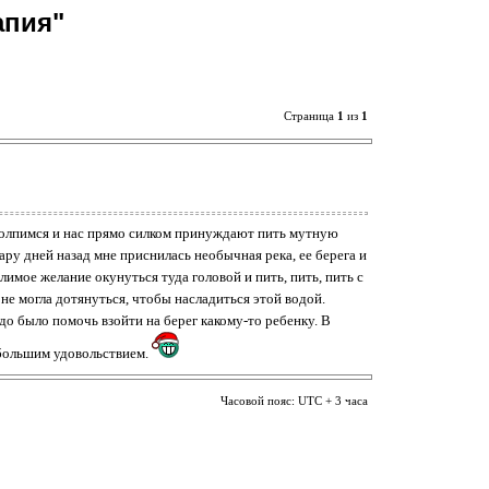
апия"
Страница
1
из
1
толпимся и нас прямо силком принуждают пить мутную
ару дней назад мне приснилась необычная река, ее берега и
имое желание окунуться туда головой и пить, пить, пить с
 не могла дотянуться, чтобы насладиться этой водой.
до было помочь взойти на берег какому-то ребенку. В
с большим удовольствием.
Часовой пояс: UTC + 3 часа