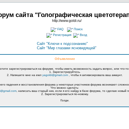
рум сайта "Голографическая цветотера
http://www.goldi.ru/
FAQ
Поиск
Регистрация
Вход
Сайт "Ключи к подсознанию"
Сайт "Мир глазами ясновидящей"
Объявление
хотите зарегистрироваться на форуме, чтобы иметь возможность задать вопрос, или что-то
1. Зарегистрируйтесь.
2. Напишите мне на емл
yagoldi@gmail.com
, чтобы я активизировала ваш аккаунт.
его падения и восстановления форума у некоторых участников форума возникают сложнос
Что можно сделать:
i@gmail.com
, написать ваш старый ник, если я его найду в базе форума, то сделаю новый п
2. Зарегистрироваться по-новому.
Голди.