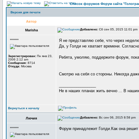
Список форумов Форум сайта "Гологра
Версия для печати
Автор
Добавлено:
Сб сен 05, 2015 11:01 p
Marisha
*******
Я не представляю себе, что через неделю
Да, у Голди не хватает времени. Согласн
Зарегистрирован:
Пн янв 23,
Ребята, умоляю, поддержите форум, пока
2006 2:12 am
Сообщения:
8714
Откуда:
Москва
Смотрю на себя со стороны. Никогда даже
_________________
Не в наших планах жить вечно ... В наших
Вернуться к началу
Добавлено:
Вс сен 06, 2015 8:58 pm
Лючия
*******
Форум принадлежит Голди.Как она решит 