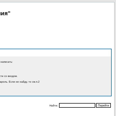
пия"
 написать:
ти со входом.
ароль. Если не найду, то см.п.2
Найти: