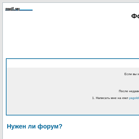
Фо
Если вы 
После недавн
1. Написать мне на емл
yagold
Нужен ли форум?