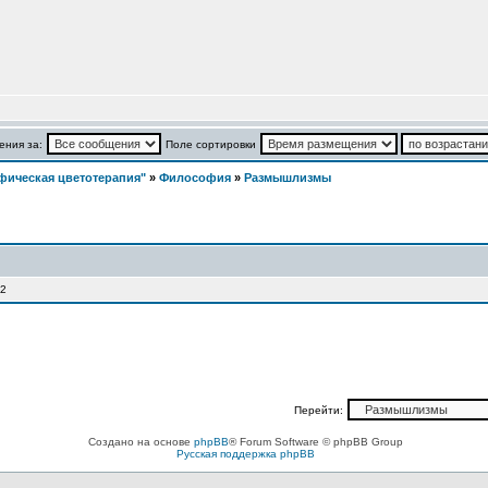
ения за:
Поле сортировки
фическая цветотерапия"
»
Философия
»
Размышлизмы
 2
Перейти:
Создано на основе
phpBB
® Forum Software © phpBB Group
Русская поддержка phpBB