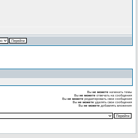
Вы
не можете
начинать темы
Вы
не можете
отвечать на сообщения
Вы
не можете
редактировать свои сообщения
Вы
не можете
удалять свои сообщения
Вы
не можете
добавлять вложения