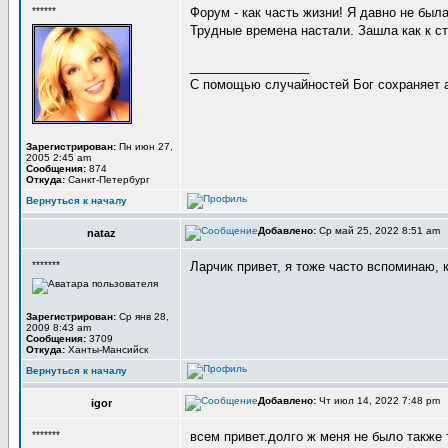
******
Форум - как часть жизни! Я давно не была
Трудные времена настали. Зашла как к ст
_________________
С помощью случайностей Бог сохраняет 
Зарегистрирован:
Пн июн 27,
2005 2:45 am
Сообщения:
874
Откуда:
Санкт-Петербург
Вернуться к началу
Добавлено:
Ср май 25, 2022 8:51 am
nataz
*******
Ларчик привет, я тоже часто вспоминаю, 
Зарегистрирован:
Ср янв 28,
2009 8:43 am
Сообщения:
3709
Откуда:
Ханты-Мансийск
Вернуться к началу
Добавлено:
Чт июл 14, 2022 7:48 pm
igor
*******
всем привет.долго ж меня не было также 