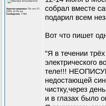
собрал вместе с
Зарегистрирован:
Пн сен 07,
2009 10:36 am
Сообщения:
7789
подарил всем не
Вот что пишет одн
"Я в течении трё
электрического в
теле!!! НЕОПИС
недостающей син
чистку,через ден
и в глазах было о