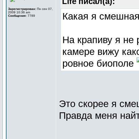
Life писал(а):
Зарегистрирован:
Пн сен 07,
2009 10:36 am
Какая я смешна
Сообщения:
7789
На крапиву я не
камере вижу как
ровное биополе
Это скорее я см
Правда меня най