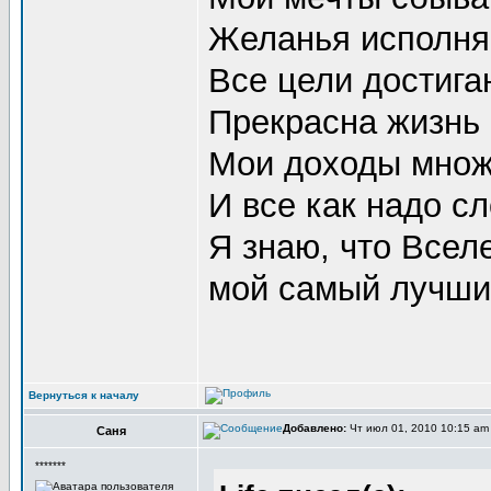
Желанья исполняю
Все цели достигаю
Прекрасна жизнь в
Мои доходы множа
И все как надо сл
Я знаю, что Всел
мой самый лучший
Вернуться к началу
Добавлено:
Чт июл 01, 2010 10:15 a
Саня
*******