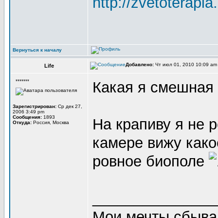
http://zvetoterapia
Вернуться к началу
Добавлено:
Чт июл 01, 2010 10:09 a
Life
*******
Какая я смешная
Зарегистрирован:
Ср дек 27,
2006 3:49 pm
Сообщения:
1893
На крапиву я не 
Откуда:
Россия, Москва
камере вижу како
ровное биополе
_______________
Мои мечты сбываю