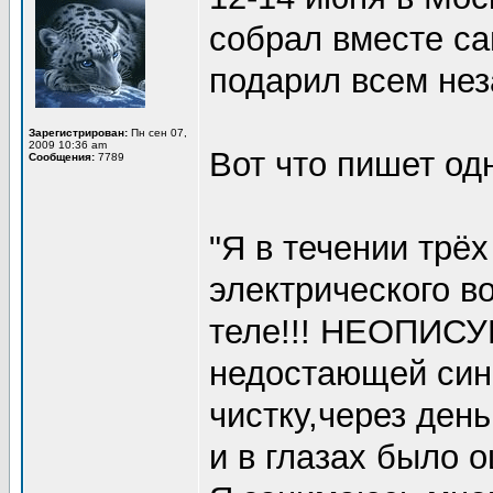
собрал вместе с
подарил всем не
Зарегистрирован:
Пн сен 07,
2009 10:36 am
Вот что пишет одн
Сообщения:
7789
"Я в течении трё
электрического в
теле!!! НЕОПИС
недостающей син
чистку,через ден
и в глазах было о