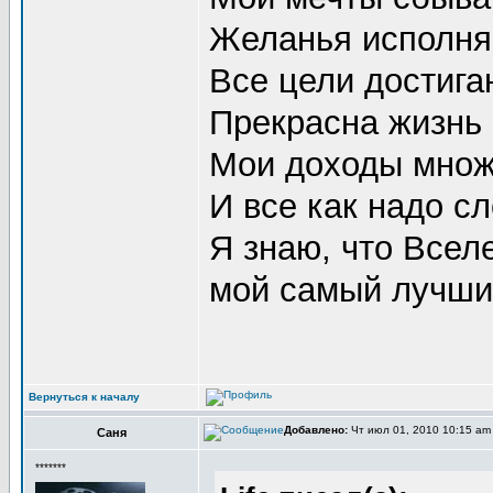
Желанья исполняю
Все цели достигаю
Прекрасна жизнь в
Мои доходы множа
И все как надо сл
Я знаю, что Всел
мой самый лучший
Вернуться к началу
Добавлено:
Чт июл 01, 2010 10:15 a
Саня
*******