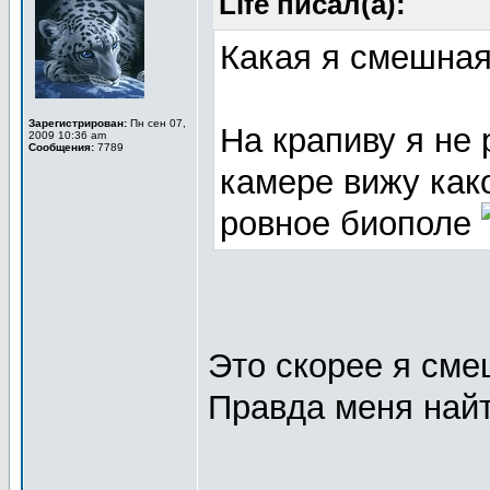
Life писал(а):
Какая я смешна
Зарегистрирован:
Пн сен 07,
На крапиву я не
2009 10:36 am
Сообщения:
7789
камере вижу как
ровное биополе
Это скорее я см
Правда меня най