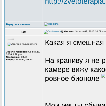
http://zvetoterapia
Вернуться к началу
Добавлено:
Чт июл 01, 2010 10:09 a
Life
*******
Какая я смешная
Зарегистрирован:
Ср дек 27,
2006 3:49 pm
Сообщения:
1893
На крапиву я не 
Откуда:
Россия, Москва
камере вижу како
ровное биополе
_______________
Мои мечты сбываю