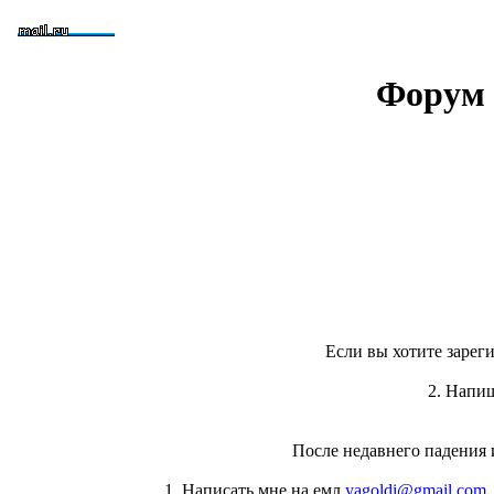
Форум 
Если вы хотите зареги
2. Напи
После недавнего падения 
1. Написать мне на емл
yagoldi@gmail.com