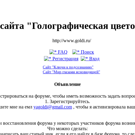
сайта "Голографическая цвет
http://www.goldi.ru/
FAQ
Поиск
Регистрация
Вход
Сайт "Ключи к подсознанию"
Сайт "Мир глазами ясновидящей"
Объявление
стрироваться на форуме, чтобы иметь возможность задать вопрос
1. Зарегистрируйтесь.
шите мне на емл
yagoldi@gmail.com
, чтобы я активизировала ваш
и восстановления форума у некоторых участников форума возни
Что можно сделать:
, написать ваш старый ник, если я его найду в базе форума, то сд