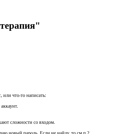
отерапия"
, или что-то написать:
 аккаунт.
кают сложности со входом.
елаю новый пароль. Если не найду, то см.п.2