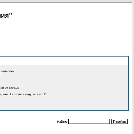
пия"
 написать:
ти со входом.
ароль. Если не найду, то см.п.2
Найти: