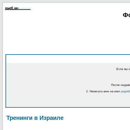
Фо
Если вы 
После недавн
1. Написать мне на емл
yagold
Тренинги в Израиле