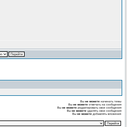
Вы
не можете
начинать темы
Вы
не можете
отвечать на сообщения
Вы
не можете
редактировать свои сообщения
Вы
не можете
удалять свои сообщения
Вы
не можете
добавлять вложения