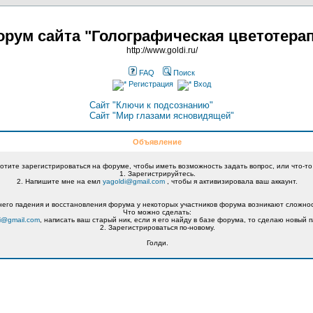
рум сайта "Голографическая цветотера
http://www.goldi.ru/
FAQ
Поиск
Регистрация
Вход
Сайт "Ключи к подсознанию"
Сайт "Мир глазами ясновидящей"
Объявление
хотите зарегистрироваться на форуме, чтобы иметь возможность задать вопрос, или что-то
1. Зарегистрируйтесь.
2. Напишите мне на емл
yagoldi@gmail.com
, чтобы я активизировала ваш аккаунт.
его падения и восстановления форума у некоторых участников форума возникают сложнос
Что можно сделать:
i@gmail.com
, написать ваш старый ник, если я его найду в базе форума, то сделаю новый п
2. Зарегистрироваться по-новому.
Голди.