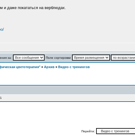
м и даже покататься на верблюдах.
eo/
ения за:
Поле сортировки
фическая цветотерапия"
»
Архив
»
Видео с тренингов
 1
Перейти: