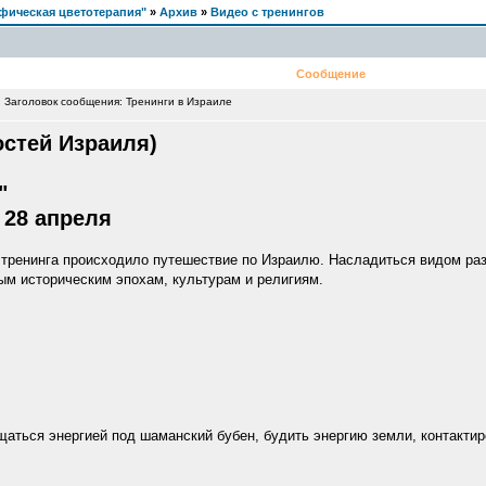
фическая цветотерапия"
»
Архив
»
Видео с тренингов
Сообщение
Заголовок сообщения: Тренинги в Израиле
остей Израиля)
"
 28 апреля
 тренинга происходило путешествие по Израилю. Насладиться видом ра
м историческим эпохам, культурам и религиям.
аться энергией под шаманский бубен, будить энергию земли, контактир