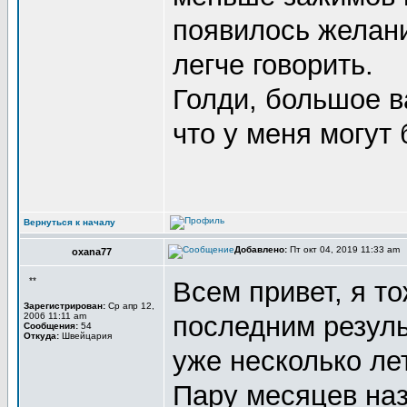
появилось желан
легче говорить.
Голди, большое в
что у меня могут 
Вернуться к началу
Добавлено:
Пт окт 04, 2019 11:33 am
oxana77
**
Всем привет, я т
Зарегистрирован:
Ср апр 12,
2006 11:11 am
последним резуль
Сообщения:
54
Откуда:
Швейцария
уже несколько ле
Пару месяцев наз