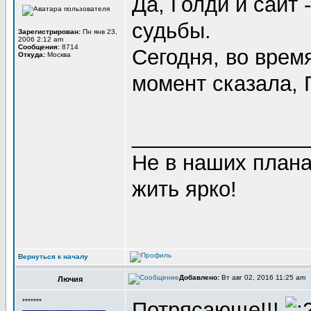
Да, Голди и сайт 
судьбы.
Зарегистрирован:
Пн янв 23,
2006 2:12 am
Сообщения:
8714
Сегодня, во врем
Откуда:
Москва
момент сказала, Г
_______________
Не в наших плана
жить ярко!
Вернуться к началу
Добавлено:
Вт авг 02, 2016 11:25 am
Лючия
*******
Потрясающе!!!