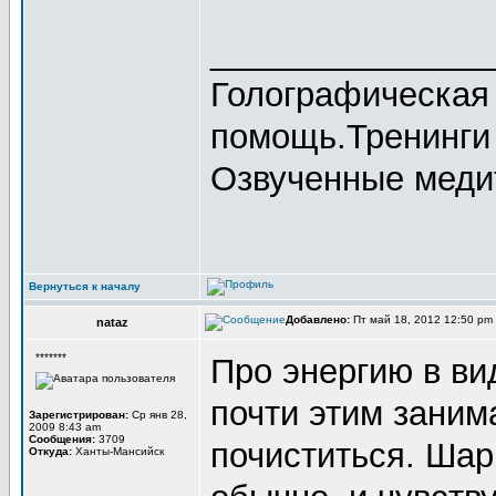
_______________
Голографическая 
помощь.Тренинг
Озвученные мед
Вернуться к началу
Добавлено:
Пт май 18, 2012 12:50 pm
nataz
*******
Про энергию в вид
почти этим заним
Зарегистрирован:
Ср янв 28,
2009 8:43 am
Сообщения:
3709
почиститься. Шар
Откуда:
Ханты-Мансийск