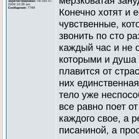
мерзковатая зан
Зарегистрирован:
Пн сен 07,
2009 10:36 am
Сообщения:
7789
Конечно хотят и е
чувственные, кот
звонить по сто ра
каждый час и не 
которыми и душа 
плавится от страс
них единственная 
тело уже неспосо
все равно поет от
каждого свое, а р
писаниной, а про