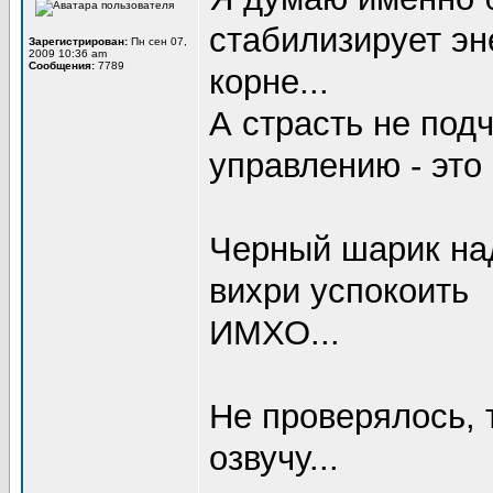
стабилизирует эн
Зарегистрирован:
Пн сен 07,
2009 10:36 am
Сообщения:
7789
корне...
А страсть не под
управлению - это 
Черный шарик над
вихри успокоить
ИМХО...
Не проверялось, 
озвучу...