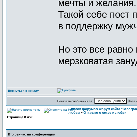
мечты и желания..
Такой себе пост 
в поддержку муж
Но это все равно 
мерзковатая зан
Вернуться к началу
Показать сообщения за:
Поле 
Список форумов Форум сайта "Гологра
любви
»
Открыто о сексе и любви
Страница
8
из
8
Кто сейчас на конференции