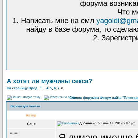
форума возникаю
Что м
1. Написать мне на емл
yagoldi@gma
найду в базе форума, то сделаю
2. Зарегистр
А хотят ли мужчины секса?
На страницу
Пред.
1
...
4
,
5
,
6
,
7
,
8
Список форумов Форум сайта "Гологра
Версия для печати
Автор
Добавлено:
Чт май 17, 2012 9:07 pm
Саня
*******
Я думаю именно б