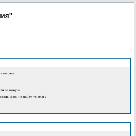
пия"
 написать:
ти со входом.
ароль. Если не найду, то см.п.2