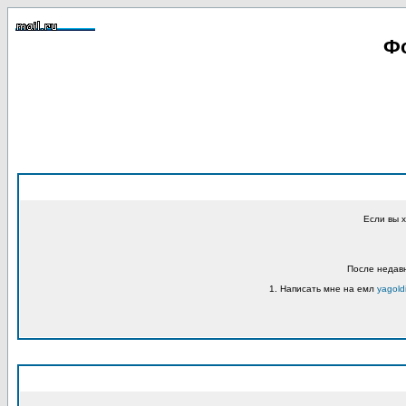
Фо
Если вы 
После недавн
1. Написать мне на емл
yagold