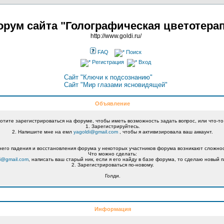
рум сайта "Голографическая цветотера
http://www.goldi.ru/
FAQ
Поиск
Регистрация
Вход
Сайт "Ключи к подсознанию"
Сайт "Мир глазами ясновидящей"
Объявление
хотите зарегистрироваться на форуме, чтобы иметь возможность задать вопрос, или что-то
1. Зарегистрируйтесь.
2. Напишите мне на емл
yagoldi@gmail.com
, чтобы я активизировала ваш аккаунт.
его падения и восстановления форума у некоторых участников форума возникают сложнос
Что можно сделать:
i@gmail.com
, написать ваш старый ник, если я его найду в базе форума, то сделаю новый п
2. Зарегистрироваться по-новому.
Голди.
Информация