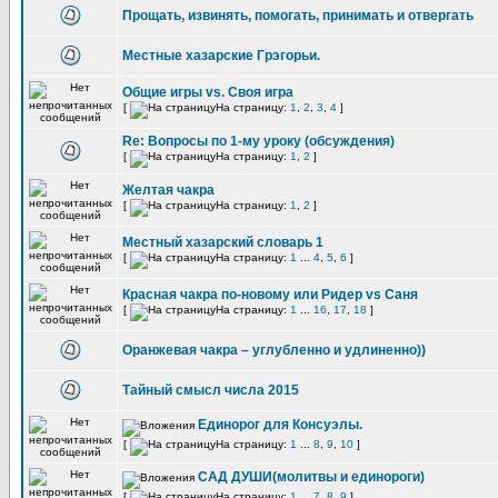
Прощать, извинять, помогать, принимать и отвергать
Местные хазарские Грэгорьи.
Общие игры vs. Своя игра
[
На страницу:
1
,
2
,
3
,
4
]
Re: Вопросы по 1-му уроку (обсуждения)
[
На страницу:
1
,
2
]
Желтая чакра
[
На страницу:
1
,
2
]
Местный хазарский словарь 1
[
На страницу:
1
...
4
,
5
,
6
]
Красная чакра по-новому или Ридер vs Саня
[
На страницу:
1
...
16
,
17
,
18
]
Оранжевая чакра – углубленно и удлиненно))
Тайный смысл числа 2015
Единорог для Консуэлы.
[
На страницу:
1
...
8
,
9
,
10
]
САД ДУШИ(молитвы и единороги)
[
На страницу:
1
...
7
,
8
,
9
]