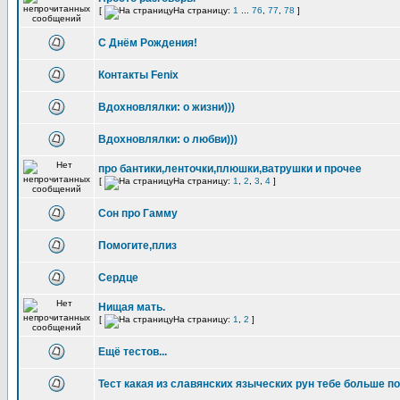
[
На страницу:
1
...
76
,
77
,
78
]
С Днём Рождения!
Контакты Fenix
Вдохновлялки: о жизни)))
Вдохновлялки: о любви)))
про бантики,ленточки,плюшки,ватрушки и прочее
[
На страницу:
1
,
2
,
3
,
4
]
Сон про Гамму
Помогите,плиз
Сердце
Нищая мать.
[
На страницу:
1
,
2
]
Ещё тестов...
Тест какая из славянских языческих рун тебе больше п