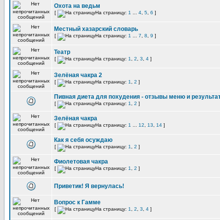
Охота на ведьм
[
На страницу:
1
...
4
,
5
,
6
]
Местный хазарский словарь
[
На страницу:
1
...
7
,
8
,
9
]
Театр
[
На страницу:
1
,
2
,
3
,
4
]
Зелёная чакра 2
[
На страницу:
1
,
2
]
Пивная диета для похудения - отзывы меню и результа
[
На страницу:
1
,
2
]
Зелёная чакра
[
На страницу:
1
...
12
,
13
,
14
]
Как я себя осуждаю
[
На страницу:
1
,
2
]
Фиолетовая чакра
[
На страницу:
1
,
2
]
Приветик! Я вернулась!
Вопрос к Гамме
[
На страницу:
1
,
2
,
3
,
4
]