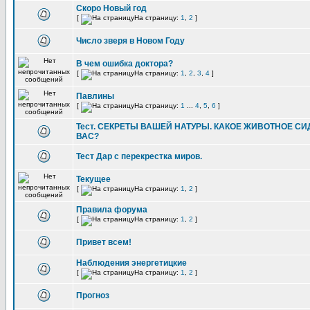
Скоро Новый год
[
На страницу:
1
,
2
]
Число зверя в Новом Году
В чем ошибка доктора?
[
На страницу:
1
,
2
,
3
,
4
]
Павлины
[
На страницу:
1
...
4
,
5
,
6
]
Тест. СЕКРЕТЫ ВАШЕЙ НАТУРЫ. КАКОЕ ЖИВОТНОЕ СИ
ВАС?
Тест Дар с перекрестка миров.
Текущее
[
На страницу:
1
,
2
]
Правила форума
[
На страницу:
1
,
2
]
Привет всем!
Наблюдения энергетицкие
[
На страницу:
1
,
2
]
Прогноз