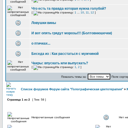
Что есть та правда которая нужна голубой?
[
На страницу:
1
...
10
,
11
,
12
]
Ловушки вины
И вот опять грядут морозы!!! (Болтовнюшечки)
о птичках...
Беседа из : Как расстаться с мужчиной
Чакры: впускать или выпускать?
[
На страницу:
1
,
2
]
Показать темы за:
Поле сорти
Список форумов Форум сайта "Голографическая цветотерапия"
»
Страница
1
из
2
[ Тем: 58 ]
Непрочитанные сообщения
Нет н