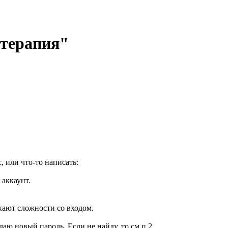
отерапия"
, или что-то написать:
 аккаунт.
кают сложности со входом.
елаю новый пароль. Если не найду, то см.п.2