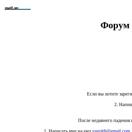
Форум 
Если вы хотите зареги
2. Напи
После недавнего падения 
1. Написать мне на емл
yagoldi@gmail.com