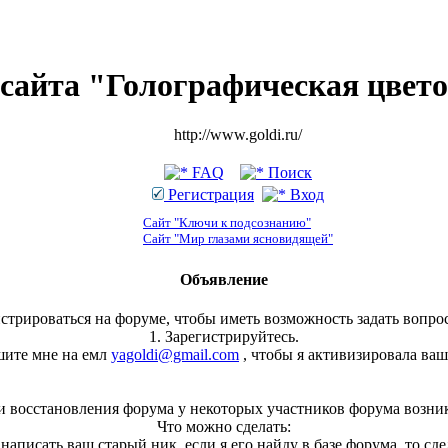
сайта "Голографическая цвет
http://www.goldi.ru/
FAQ
Поиск
Регистрация
Вход
Сайт "Ключи к подсознанию"
Сайт "Мир глазами ясновидящей"
Объявление
стрироваться на форуме, чтобы иметь возможность задать вопрос
1. Зарегистрируйтесь.
шите мне на емл
yagoldi@gmail.com
, чтобы я активизировала ваш
и восстановления форума у некоторых участников форума возни
Что можно сделать:
, написать ваш старый ник, если я его найду в базе форума, то сд