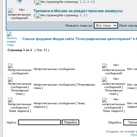
[
На страницу:
1
,
2
,
3
,
4
]
Тренинги в Москве на рождественские каникулы
[
На страницу:
1
,
2
]
Показать темы за:
Поле сорти
Список форумов Форум сайта "Голографическая цветотерапия"
»
Страница
1
из
1
[ Тем: 21 ]
Непрочитанные сообщения
Нет н
Непрочитанные сообщения [ Популярная
Нет н
тема ]
тема ]
Непрочитанные сообщения [ Тема
Нет н
закрыта ]
закрыт
Найти:
Перейти:
Создано на основе
Рус