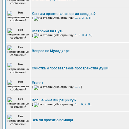
Как вам оранжевая энергия сегодня?
[
На страницу:
1
,
2
,
3
,
4
,
5
]
настройка на Путь
[
На страницу:
1
,
2
,
3
,
4
,
5
]
Вопрос по Муладхаре
Очистка и просветление пространства души
Египет
[
На страницу:
1
,
2
]
Волшебные вибрации губ
[
На страницу:
1
...
6
,
7
,
8
]
Земля просит о помощи