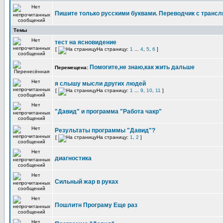
Пишите только русскими буквами. Переводчик с трансл
Темы
тест на ясновидение
[
На страницу:
1
...
4
,
5
,
6
]
Помогите,не знаю,как жить дальше
Перемещена:
я слышу мысли других людей
[
На страницу:
1
...
9
,
10
,
11
]
"Давид" и программа "Работа чакр"
Результаты программы "Давид"?
[
На страницу:
1
,
2
]
диагностика
Сильный жар в руках
Пошлитн Програму Еще раз