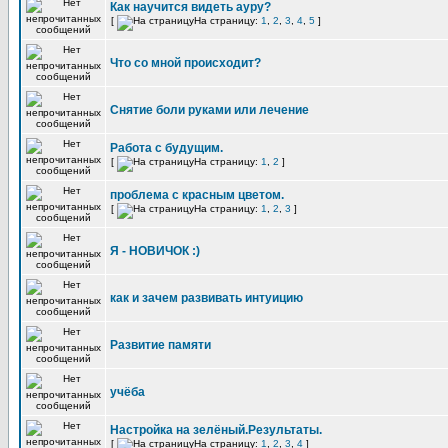
Как научится видеть ауру?
[
На страницу:
1
,
2
,
3
,
4
,
5
]
Что со мной происходит?
Снятие боли руками или лечение
Работа с будущим.
[
На страницу:
1
,
2
]
проблема с красным цветом.
[
На страницу:
1
,
2
,
3
]
Я - НОВИЧОК :)
как и зачем развивать интуицию
Развитие памяти
учёба
Настройка на зелёный.Результаты.
[
На страницу:
1
,
2
,
3
,
4
]