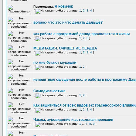
Я новичок
Перемещена:
[
На страницу:
1
,
2
,
3
,
4
]
вопрос- что это и что делать дальше?
как работа с программой давид проявляется в жизни
[
На страницу:
1
,
2
,
3
]
МЕДИТАЦИЯ. ОЧИЩЕНИЕ СЕРДЦА
[
На страницу:
1
,
2
,
3
,
4
]
по мне бегают мурашки
[
На страницу:
1
,
2
]
неприятные ощущения после работы в программме Дав
Самодиагностика
[
На страницу:
1
,
2
]
Как защититься от всех видов экстрасенсорного влияни
[
На страницу:
1
,
2
,
3
,
4
]
Чакры, ауровидение и астральная проекция
[
На страницу:
1
...
7
,
8
,
9
]