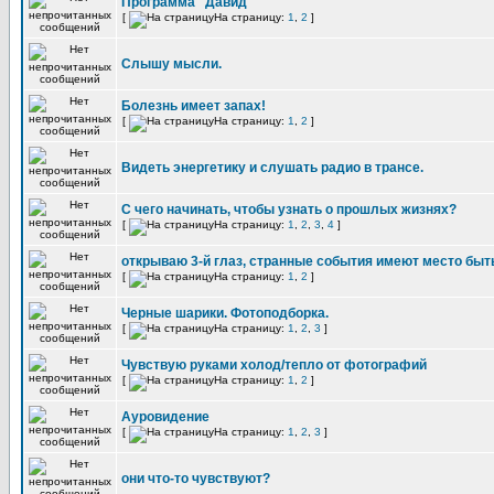
Программа "Давид"
[
На страницу:
1
,
2
]
Слышу мысли.
Болезнь имеет запах!
[
На страницу:
1
,
2
]
Видеть энергетику и слушать радио в трансе.
С чего начинать, чтобы узнать о прошлых жизнях?
[
На страницу:
1
,
2
,
3
,
4
]
открываю 3-й глаз, странные события имеют место быт
[
На страницу:
1
,
2
]
Черные шарики. Фотоподборка.
[
На страницу:
1
,
2
,
3
]
Чувствую руками холод/тепло от фотографий
[
На страницу:
1
,
2
]
Ауровидение
[
На страницу:
1
,
2
,
3
]
они что-то чувствуют?