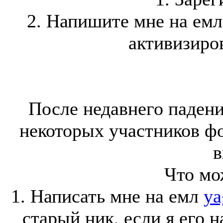
2. Напишите мне на ем
активизиров
После недавнего падени
некоторых участников ф
в
Что мо
1. Написать мне на емл
ya
старый ник, если я его 