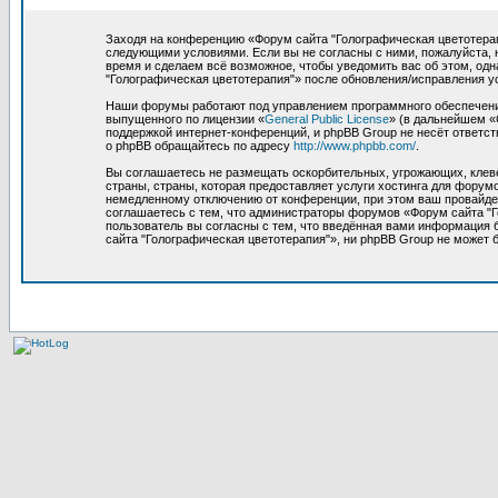
Заходя на конференцию «Форум сайта "Голографическая цветотерапия
следующими условиями. Если вы не согласны с ними, пожалуйста, 
время и сделаем всё возможное, чтобы уведомить вас об этом, од
"Голографическая цветотерапия"» после обновления/исправления у
Наши форумы работают под управлением программного обеспечения
выпущенного по лицензии «
General Public License
» (в дальнейшем «
поддержкой интернет-конференций, и phpBB Group не несёт ответст
о phpBB обращайтесь по адресу
http://www.phpbb.com/
.
Вы соглашаетесь не размещать оскорбительных, угрожающих, клев
страны, страны, которая предоставляет услуги хостинга для фору
немедленному отключению от конференции, при этом ваш провайдер
соглашаетесь с тем, что администраторы форумов «Форум сайта "Г
пользователь вы согласны с тем, что введённая вами информация 
сайта "Голографическая цветотерапия"», ни phpBB Group не может б