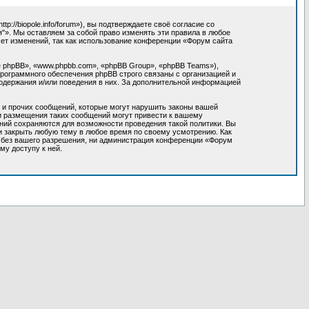
//biopole.info/forum»), вы подтверждаете своё согласие со
"». Мы оставляем за собой право изменять эти правила в любое
мет изменений, так как использование конференции «Форум сайта
 phpBB», «www.phpbb.com», «phpBB Group», «phpBB Teams»),
программного обеспечения phpBB строго связаны с организацией и
содержания и/или поведения в них. За дополнительной информацией
 и прочих сообщений, которые могут нарушить законы вашей
ки размещения таких сообщений могут привести к вашему
ний сохраняются для возможности проведения такой политики. Вы
и закрыть любую тему в любое время по своему усмотрению. Как
м без вашего разрешения, ни администрация конференции «Форум
му доступу к ней.