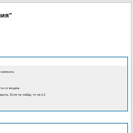
пия"
 написать:
ти со входом.
ароль. Если не найду, то см.п.2