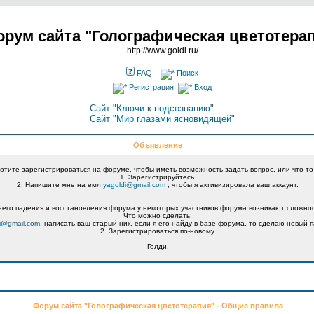
рум сайта "Голографическая цветотера
http://www.goldi.ru/
FAQ
Поиск
Регистрация
Вход
Сайт "Ключи к подсознанию"
Сайт "Мир глазами ясновидящей"
Объявление
хотите зарегистрироваться на форуме, чтобы иметь возможность задать вопрос, или что-то
1. Зарегистрируйтесь.
2. Напишите мне на емл
yagoldi@gmail.com
, чтобы я активизировала ваш аккаунт.
его падения и восстановления форума у некоторых участников форума возникают сложнос
Что можно сделать:
i@gmail.com
, написать ваш старый ник, если я его найду в базе форума, то сделаю новый п
2. Зарегистрироваться по-новому.
Голди.
Форум сайта "Голографическая цветотерапия" - Общие правила