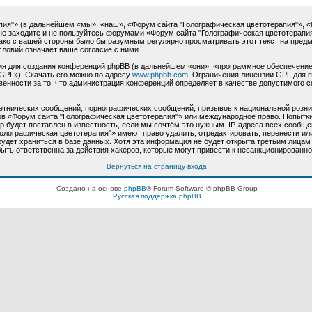
"» (в дальнейшем «мы», «наш», «Форум сайта "Голографическая цветотерапия"», «http:
не заходите и не пользуйтесь форумами «Форум сайта "Голографическая цветотерапия
нако с вашей стороны было бы разумным регулярно просматривать этот текст на пред
словий означает ваше согласие с ними.
 для создания конференций phpBB (в дальнейшем «они», «программное обеспечение
GPL»). Скачать его можно по адресу
www.phpbb.com
. Ограничения лицензии GPL для 
венности за то, что администрация конференций определяет в качестве допустимого 
етнических сообщений, порнографических сообщений, призывов к национальной розни
мов «Форум сайта "Голографическая цветотерапия"» или международное право. Попыт
 будет поставлен в известность, если мы сочтём это нужным. IP-адреса всех сообще
олографическая цветотерапия"» имеют право удалить, отредактировать, перенести ил
будет храниться в базе данных. Хотя эта информация не будет открыта третьим лица
ыть ответственна за действия хакеров, которые могут привести к несанкционированно
Вернуться на страницу входа
Создано на основе
phpBB
® Forum Software © phpBB Group
Русская поддержка phpBB