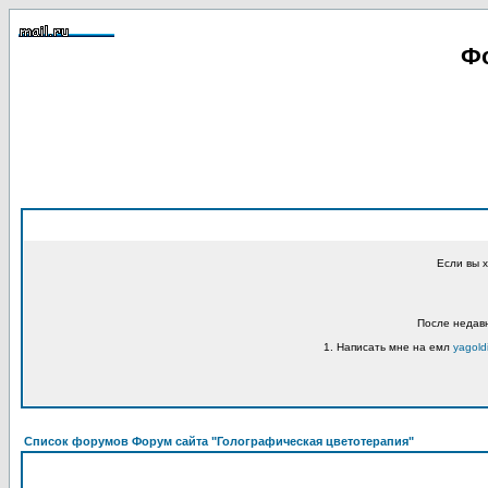
Фо
Если вы 
После недавн
1. Написать мне на емл
yagold
Список форумов Форум сайта "Голографическая цветотерапия"