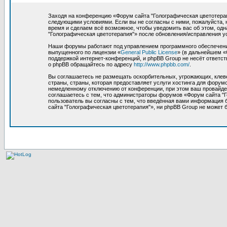
Заходя на конференцию «Форум сайта "Голографическая цветотерапия
следующими условиями. Если вы не согласны с ними, пожалуйста, 
время и сделаем всё возможное, чтобы уведомить вас об этом, од
"Голографическая цветотерапия"» после обновления/исправления у
Наши форумы работают под управлением программного обеспечения
выпущенного по лицензии «
General Public License
» (в дальнейшем «
поддержкой интернет-конференций, и phpBB Group не несёт ответст
о phpBB обращайтесь по адресу
http://www.phpbb.com/
.
Вы соглашаетесь не размещать оскорбительных, угрожающих, клев
страны, страны, которая предоставляет услуги хостинга для фору
немедленному отключению от конференции, при этом ваш провайдер
соглашаетесь с тем, что администраторы форумов «Форум сайта "Г
пользователь вы согласны с тем, что введённая вами информация 
сайта "Голографическая цветотерапия"», ни phpBB Group не может б