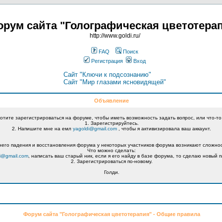
рум сайта "Голографическая цветотера
http://www.goldi.ru/
FAQ
Поиск
Регистрация
Вход
Сайт "Ключи к подсознанию"
Сайт "Мир глазами ясновидящей"
Объявление
хотите зарегистрироваться на форуме, чтобы иметь возможность задать вопрос, или что-то
1. Зарегистрируйтесь.
2. Напишите мне на емл
yagoldi@gmail.com
, чтобы я активизировала ваш аккаунт.
его падения и восстановления форума у некоторых участников форума возникают сложнос
Что можно сделать:
i@gmail.com
, написать ваш старый ник, если я его найду в базе форума, то сделаю новый п
2. Зарегистрироваться по-новому.
Голди.
Форум сайта "Голографическая цветотерапия" - Общие правила