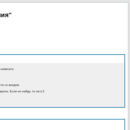
пия"
 написать:
ти со входом.
ароль. Если не найду, то см.п.2