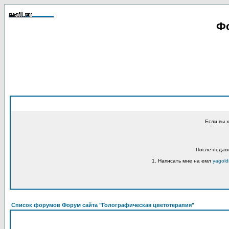
Фо
Если вы 
После недавн
1. Написать мне на емл
yagold
Список форумов Форум сайта "Голографическая цветотерапия"