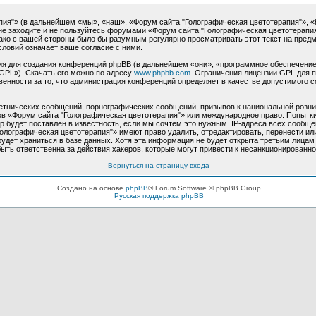
"» (в дальнейшем «мы», «наш», «Форум сайта "Голографическая цветотерапия"», «http:
не заходите и не пользуйтесь форумами «Форум сайта "Голографическая цветотерапия
нако с вашей стороны было бы разумным регулярно просматривать этот текст на пред
словий означает ваше согласие с ними.
 для создания конференций phpBB (в дальнейшем «они», «программное обеспечение
GPL»). Скачать его можно по адресу
www.phpbb.com
. Ограничения лицензии GPL для 
венности за то, что администрация конференций определяет в качестве допустимого 
етнических сообщений, порнографических сообщений, призывов к национальной розни
мов «Форум сайта "Голографическая цветотерапия"» или международное право. Попыт
 будет поставлен в известность, если мы сочтём это нужным. IP-адреса всех сообще
олографическая цветотерапия"» имеют право удалить, отредактировать, перенести ил
будет храниться в базе данных. Хотя эта информация не будет открыта третьим лица
ыть ответственна за действия хакеров, которые могут привести к несанкционированно
Вернуться на страницу входа
Создано на основе
phpBB
® Forum Software © phpBB Group
Русская поддержка phpBB