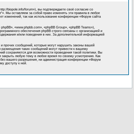
//biopole.info/forum»), вы подтверждаете своё согласие со
"». Мы оставляем за собой право изменять эти правила в любое
мет изменений, так как использование конференции «Форум сайта
 phpBB», «www.phpbb.com», «phpBB Group», «phpBB Teams»),
программного обеспечения phpBB строго связаны с организацией и
содержания и/или поведения в них. За дополнительной информацией
 и прочих сообщений, которые могут нарушить законы вашей
ки размещения таких сообщений могут привести к вашему
ний сохраняются для возможности проведения такой политики. Вы
и закрыть любую тему в любое время по своему усмотрению. Как
м без вашего разрешения, ни администрация конференции «Форум
му доступу к ней.