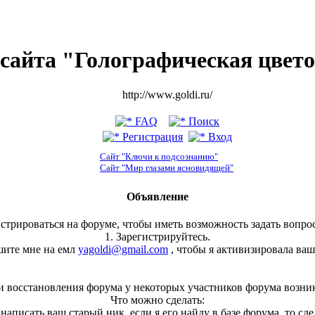
сайта "Голографическая цвет
http://www.goldi.ru/
FAQ
Поиск
Регистрация
Вход
Сайт "Ключи к подсознанию"
Сайт "Мир глазами ясновидящей"
Объявление
стрироваться на форуме, чтобы иметь возможность задать вопрос
1. Зарегистрируйтесь.
шите мне на емл
yagoldi@gmail.com
, чтобы я активизировала ваш
и восстановления форума у некоторых участников форума возни
Что можно сделать:
, написать ваш старый ник, если я его найду в базе форума, то сд