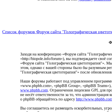
Список форумов Форум сайта "Голографическая цветот
Ф
Заходя на конференцию «Форум сайта "Голографичес
«http://biopole.info/forum»), вы подтверждаете своё
«Форум сайта "Голографическая цветотерапия"». Мы 
этом, однако с вашей стороны было бы разумным рег
"Голографическая цветотерапия"» после обновления/
Наши форумы работают под управлением программно
«www.phpbb.com», «phpBB Group», «phpBB Teams»),
www.phpbb.com
. Ограничения лицензии GPL для пр
не несёт ответственности за то, что администрация
о phpBB обращайтесь по адресу
http://www.phpbb.com
Вы соглашаетесь не размещать оскорбительных, уг