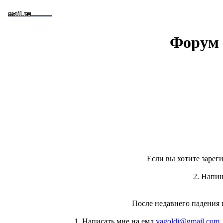
Форум 
Если вы хотите зареги
2. Напи
После недавнего падения 
1. Написать мне на емл
yagoldi@gmail.com