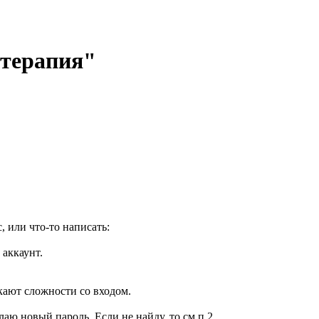
отерапия"
, или что-то написать:
 аккаунт.
кают сложности со входом.
елаю новый пароль. Если не найду, то см.п.2