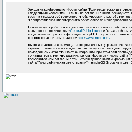
Заходя на конференцию «Форум сайта "Голографическая цветотерапия
следующими условиями. Если вы не согласны с ними, пожалуйста, 
время и сделаем всё возможное, чтобы уведомить вас об этом, од
"Голографическая цветотерапия"» после обновления/исправления у
Наши форумы работают под управлением программного обеспечения
выпущенного по лицензии «
General Public License
» (в дальнейшем «
поддержкой интернет-конференций, и phpBB Group не несёт ответст
о phpBB обращайтесь по адресу
http://www.phpbb.com/
.
Вы соглашаетесь не размещать оскорбительных, угрожающих, клев
страны, страны, которая предоставляет услуги хостинга для фору
немедленному отключению от конференции, при этом ваш провайдер
соглашаетесь с тем, что администраторы форумов «Форум сайта "Г
пользователь вы согласны с тем, что введённая вами информация 
сайта "Голографическая цветотерапия"», ни phpBB Group не может б