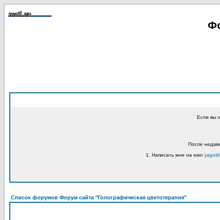
Фо
Если вы 
После недавн
1. Написать мне на емл
yagold
Список форумов Форум сайта "Голографическая цветотерапия"