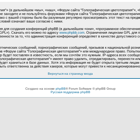
"» (в дальнейшем «мы», «наш», «Форум сайта "Голографическая цветотерапия"», «http:
не заходите и не пользуйтесь форумами «Форум сайта "Голографическая цветотерапия
нако с вашей стороны было бы разумным регулярно просматривать этот текст на пред
словий означает ваше согласие с ними.
 для создания конференций phpBB (в дальнейшем «они», «программное обеспечение
GPL»). Скачать его можно по адресу
www.phpbb.com
. Ограничения лицензии GPL для 
венности за то, что администрация конференций определяет в качестве допустимого 
етнических сообщений, порнографических сообщений, призывов к национальной розни
мов «Форум сайта "Голографическая цветотерапия"» или международное право. Попыт
 будет поставлен в известность, если мы сочтём это нужным. IP-адреса всех сообще
олографическая цветотерапия"» имеют право удалить, отредактировать, перенести ил
будет храниться в базе данных. Хотя эта информация не будет открыта третьим лица
ыть ответственна за действия хакеров, которые могут привести к несанкционированно
Вернуться на страницу входа
Создано на основе
phpBB
® Forum Software © phpBB Group
Русская поддержка phpBB