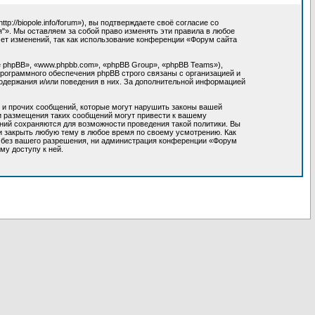
//biopole.info/forum»), вы подтверждаете своё согласие со
"». Мы оставляем за собой право изменять эти правила в любое
мет изменений, так как использование конференции «Форум сайта
 phpBB», «www.phpbb.com», «phpBB Group», «phpBB Teams»),
программного обеспечения phpBB строго связаны с организацией и
содержания и/или поведения в них. За дополнительной информацией
 и прочих сообщений, которые могут нарушить законы вашей
ки размещения таких сообщений могут привести к вашему
ний сохраняются для возможности проведения такой политики. Вы
и закрыть любую тему в любое время по своему усмотрению. Как
м без вашего разрешения, ни администрация конференции «Форум
му доступу к ней.