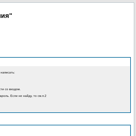
пия"
 написать:
ти со входом.
ароль. Если не найду, то см.п.2