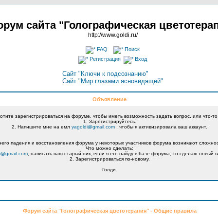
рум сайта "Голографическая цветотера
http://www.goldi.ru/
FAQ
Поиск
Регистрация
Вход
Сайт "Ключи к подсознанию"
Сайт "Мир глазами ясновидящей"
Объявление
хотите зарегистрироваться на форуме, чтобы иметь возможность задать вопрос, или что-то
1. Зарегистрируйтесь.
2. Напишите мне на емл
yagoldi@gmail.com
, чтобы я активизировала ваш аккаунт.
его падения и восстановления форума у некоторых участников форума возникают сложнос
Что можно сделать:
i@gmail.com
, написать ваш старый ник, если я его найду в базе форума, то сделаю новый п
2. Зарегистрироваться по-новому.
Голди.
Форум сайта "Голографическая цветотерапия" - Общие правила