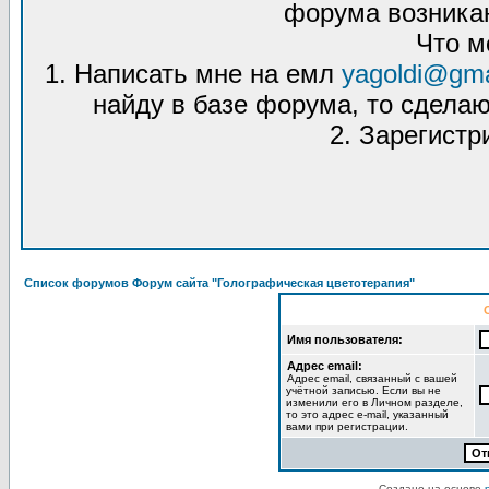
форума возникаю
Что м
1. Написать мне на емл
yagoldi@gma
найду в базе форума, то сделаю
2. Зарегистр
Список форумов Форум сайта "Голографическая цветотерапия"
Имя пользователя:
Адрес email:
Адрес email, связанный с вашей
учётной записью. Если вы не
изменили его в Личном разделе,
то это адрес e-mail, указанный
вами при регистрации.
Создано на основе