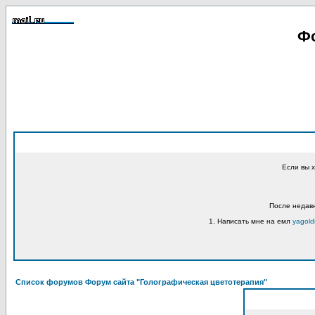
Фо
Если вы 
После недавн
1. Написать мне на емл
yagold
Список форумов Форум сайта "Голографическая цветотерапия"