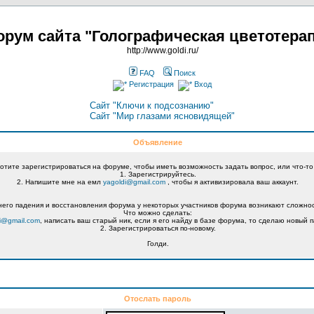
рум сайта "Голографическая цветотера
http://www.goldi.ru/
FAQ
Поиск
Регистрация
Вход
Сайт "Ключи к подсознанию"
Сайт "Мир глазами ясновидящей"
Объявление
хотите зарегистрироваться на форуме, чтобы иметь возможность задать вопрос, или что-то
1. Зарегистрируйтесь.
2. Напишите мне на емл
yagoldi@gmail.com
, чтобы я активизировала ваш аккаунт.
его падения и восстановления форума у некоторых участников форума возникают сложнос
Что можно сделать:
i@gmail.com
, написать ваш старый ник, если я его найду в базе форума, то сделаю новый п
2. Зарегистрироваться по-новому.
Голди.
Отослать пароль