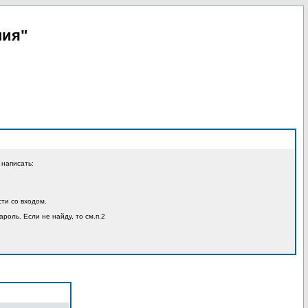
пия"
 написать:
ти со входом.
ароль. Если не найду, то см.п.2