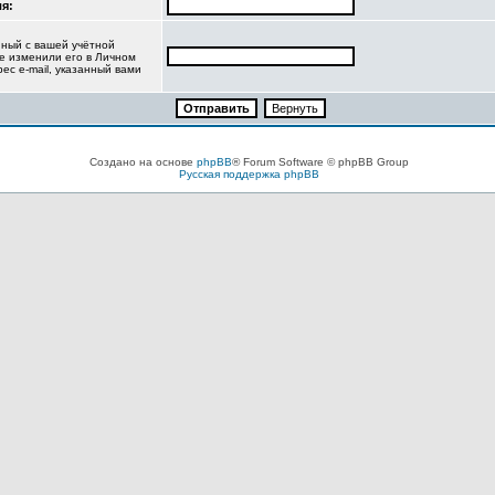
я:
нный с вашей учётной
не изменили его в Личном
рес e-mail, указанный вами
Создано на основе
phpBB
® Forum Software © phpBB Group
Русская поддержка phpBB