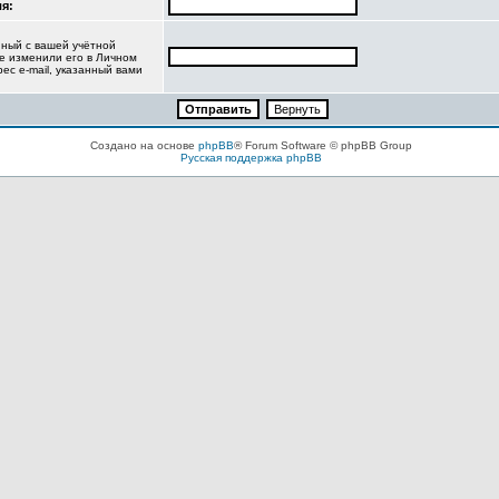
я:
нный с вашей учётной
не изменили его в Личном
рес e-mail, указанный вами
Создано на основе
phpBB
® Forum Software © phpBB Group
Русская поддержка phpBB