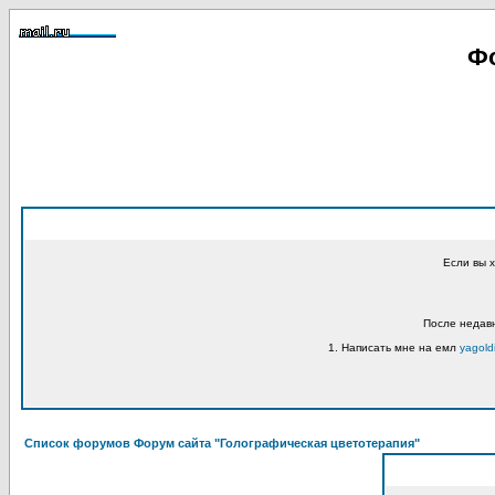
Фо
Если вы 
После недавн
1. Написать мне на емл
yagold
Список форумов Форум сайта "Голографическая цветотерапия"