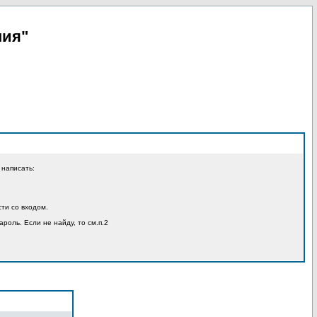
пия"
 написать:
ти со входом.
ароль. Если не найду, то см.п.2