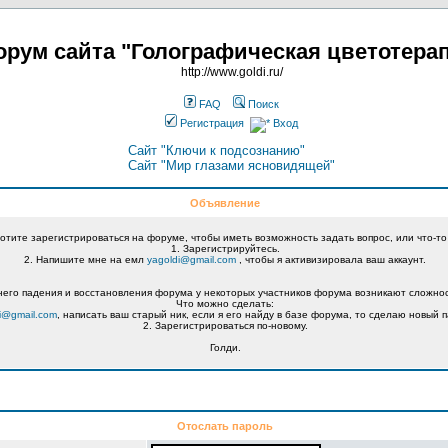
рум сайта "Голографическая цветотера
http://www.goldi.ru/
FAQ
Поиск
Регистрация
Вход
Сайт "Ключи к подсознанию"
Сайт "Мир глазами ясновидящей"
Объявление
хотите зарегистрироваться на форуме, чтобы иметь возможность задать вопрос, или что-то
1. Зарегистрируйтесь.
2. Напишите мне на емл
yagoldi@gmail.com
, чтобы я активизировала ваш аккаунт.
его падения и восстановления форума у некоторых участников форума возникают сложнос
Что можно сделать:
i@gmail.com
, написать ваш старый ник, если я его найду в базе форума, то сделаю новый п
2. Зарегистрироваться по-новому.
Голди.
Отослать пароль