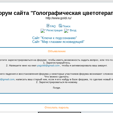
рум сайта "Голографическая цветотера
http://www.goldi.ru/
FAQ
Поиск
Регистрация
Вход
Сайт "Ключи к подсознанию"
Сайт "Мир глазами ясновидящей"
Объявление
хотите зарегистрироваться на форуме, чтобы иметь возможность задать вопрос, или что-то
1. Зарегистрируйтесь.
2. Напишите мне на емл
yagoldi@gmail.com
, чтобы я активизировала ваш аккаунт.
его падения и восстановления форума у некоторых участников форума возникают сложнос
Что можно сделать:
i@gmail.com
, написать ваш старый ник, если я его найду в базе форума, то сделаю новый п
2. Зарегистрироваться по-новому.
Голди.
Отослать пароль