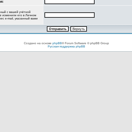
я:
нный с вашей учётной
не изменили его в Личном
рес e-mail, указанный вами
Создано на основе
phpBB
® Forum Software © phpBB Group
Русская поддержка phpBB