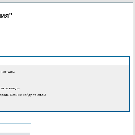
пия"
 написать:
ти со входом.
ароль. Если не найду, то см.п.2