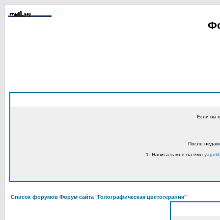
Фо
Если вы 
После недавн
1. Написать мне на емл
yagold
Список форумов Форум сайта "Голографическая цветотерапия"