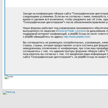
Заходя на конференцию «Форум сайта "Голографическая цветотерапия
следующими условиями. Если вы не согласны с ними, пожалуйста, 
время и сделаем всё возможное, чтобы уведомить вас об этом, од
"Голографическая цветотерапия"» после обновления/исправления у
Наши форумы работают под управлением программного обеспечения
выпущенного по лицензии «
General Public License
» (в дальнейшем «
поддержкой интернет-конференций, и phpBB Group не несёт ответст
о phpBB обращайтесь по адресу
http://www.phpbb.com/
.
Вы соглашаетесь не размещать оскорбительных, угрожающих, клев
страны, страны, которая предоставляет услуги хостинга для фору
немедленному отключению от конференции, при этом ваш провайдер
соглашаетесь с тем, что администраторы форумов «Форум сайта "Г
пользователь вы согласны с тем, что введённая вами информация 
сайта "Голографическая цветотерапия"», ни phpBB Group не может б