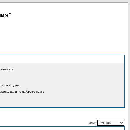
пия"
 написать:
ти со входом.
ароль. Если не найду, то см.п.2
Язык: