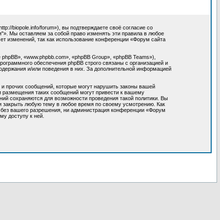
//biopole.info/forum»), вы подтверждаете своё согласие со
"». Мы оставляем за собой право изменять эти правила в любое
мет изменений, так как использование конференции «Форум сайта
 phpBB», «www.phpbb.com», «phpBB Group», «phpBB Teams»),
программного обеспечения phpBB строго связаны с организацией и
содержания и/или поведения в них. За дополнительной информацией
 и прочих сообщений, которые могут нарушить законы вашей
ки размещения таких сообщений могут привести к вашему
ний сохраняются для возможности проведения такой политики. Вы
и закрыть любую тему в любое время по своему усмотрению. Как
м без вашего разрешения, ни администрация конференции «Форум
му доступу к ней.