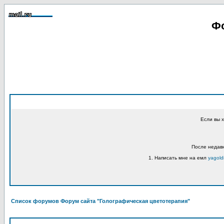
Фо
Если вы 
После недавн
1. Написать мне на емл
yagold
Список форумов Форум сайта "Голографическая цветотерапия"