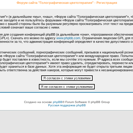
Форум сайта "Голографическая цветотерапия" - Регистрация
"» (в дальнейшем «мы», «наш», «Форум сайта "Голографическая цветотерапия"», «http:
не заходите и не пользуйтесь форумами «Форум сайта "Голографическая цветотерапия
нако с вашей стороны было бы разумным регулярно просматривать этот текст на пред
словий означает ваше согласие с ними.
 для создания конференций phpBB (в дальнейшем «они», «программное обеспечение
GPL»). Скачать его можно по адресу
www.phpbb.com
. Ограничения лицензии GPL для 
венности за то, что администрация конференций определяет в качестве допустимого 
етнических сообщений, порнографических сообщений, призывов к национальной розни
мов «Форум сайта "Голографическая цветотерапия"» или международное право. Попыт
 будет поставлен в известность, если мы сочтём это нужным. IP-адреса всех сообще
олографическая цветотерапия"» имеют право удалить, отредактировать, перенести ил
будет храниться в базе данных. Хотя эта информация не будет открыта третьим лица
ыть ответственна за действия хакеров, которые могут привести к несанкционированно
Создано на основе
phpBB
® Forum Software © phpBB Group
Русская поддержка phpBB