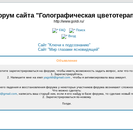
рум сайта "Голографическая цветотера
http://www.goldi.ru/
FAQ
Поиск
Вход
Сайт "Ключи к подсознанию"
Сайт "Мир глазами ясновидящей"
Объявление
хотите зарегистрироваться на форуме, чтобы иметь возможность задать вопрос, или что-то
1. Зарегистрируйтесь.
2. Напишите мне на емл
yagoldi@gmail.com
, чтобы я активизировала ваш аккаунт.
его падения и восстановления форума у некоторых участников форума возникают сложнос
Что можно сделать:
i@gmail.com
, написать ваш старый ник, если я его найду в базе форума, то сделаю новый п
2. Зарегистрироваться по-новому.
Голди.