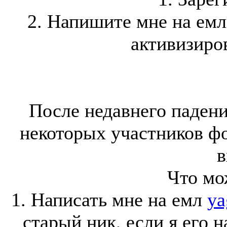
2. Напишите мне на ем
активизиров
После недавнего падени
некоторых участников ф
в
Что мо
1. Написать мне на емл
ya
старый ник, если я его 