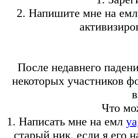
2. Напишите мне на ем
активизиров
После недавнего падени
некоторых участников ф
в
Что мо
1. Написать мне на емл
ya
старый ник, если я его 