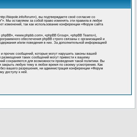
//biopole.info/forum»), вы подтверждаете своё согласие со
"». Мы оставляем за собой право изменять эти правила в любое
мет изменений, так как использование конференции «Форум сайта
 phpBB», «www.phpbb.com», «phpBB Group», «phpBB Teams»),
программного обеспечения phpBB строго связаны с организацией и
содержания и/или поведения в них. За дополнительной информацией
 и прочих сообщений, которые могут нарушить законы вашей
ки размещения таких сообщений могут привести к вашему
ний сохраняются для возможности проведения такой политики. Вы
и закрыть любую тему в любое время по своему усмотрению. Как
м без вашего разрешения, ни администрация конференции «Форум
му доступу к ней.