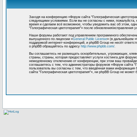
Заходя на конференцию «Форум сайта "Голографическая цветотерапия
следующими условиями. Если вы не согласны с ними, пожалуйста, 
время и сделаем всё возможное, чтобы уведомить вас об этом, од
"Голографическая цветотерапия"» после обновления/исправления у
Наши форумы работают под управлением программного обеспечения
выпущенного по лицензии «
General Public License
» (в дальнейшем «
поддержкой интернет-конференций, и phpBB Group не несёт ответст
о phpBB обращайтесь по адресу
http://www.phpbb.com/
.
Вы соглашаетесь не размещать оскорбительных, угрожающих, клев
страны, страны, которая предоставляет услуги хостинга для фору
немедленному отключению от конференции, при этом ваш провайдер
соглашаетесь с тем, что администраторы форумов «Форум сайта "Г
пользователь вы согласны с тем, что введённая вами информация 
сайта "Голографическая цветотерапия"», ни phpBB Group не может б