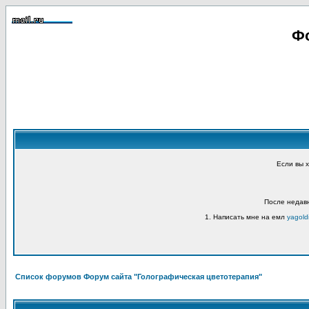
Фо
Если вы 
После недавн
1. Написать мне на емл
yagold
Список форумов Форум сайта "Голографическая цветотерапия"