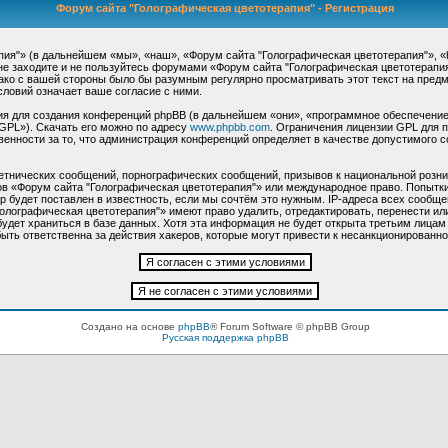
Форум сайта "Голографическая цветотерапия" - Регистрация
"» (в дальнейшем «мы», «наш», «Форум сайта "Голографическая цветотерапия"», «http:
не заходите и не пользуйтесь форумами «Форум сайта "Голографическая цветотерапия
нако с вашей стороны было бы разумным регулярно просматривать этот текст на пред
словий означает ваше согласие с ними.
 для создания конференций phpBB (в дальнейшем «они», «программное обеспечение
GPL»). Скачать его можно по адресу
www.phpbb.com
. Ограничения лицензии GPL для 
венности за то, что администрация конференций определяет в качестве допустимого 
етнических сообщений, порнографических сообщений, призывов к национальной розни
мов «Форум сайта "Голографическая цветотерапия"» или международное право. Попыт
 будет поставлен в известность, если мы сочтём это нужным. IP-адреса всех сообще
олографическая цветотерапия"» имеют право удалить, отредактировать, перенести ил
будет храниться в базе данных. Хотя эта информация не будет открыта третьим лица
ыть ответственна за действия хакеров, которые могут привести к несанкционированно
Создано на основе
phpBB
® Forum Software © phpBB Group
Русская поддержка phpBB