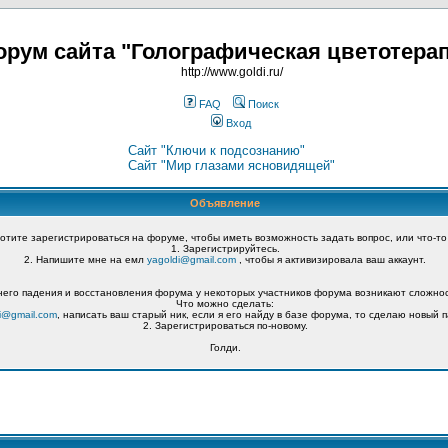
рум сайта "Голографическая цветотера
http://www.goldi.ru/
FAQ
Поиск
Вход
Сайт "Ключи к подсознанию"
Сайт "Мир глазами ясновидящей"
Объявление
хотите зарегистрироваться на форуме, чтобы иметь возможность задать вопрос, или что-то
1. Зарегистрируйтесь.
2. Напишите мне на емл
yagoldi@gmail.com
, чтобы я активизировала ваш аккаунт.
его падения и восстановления форума у некоторых участников форума возникают сложнос
Что можно сделать:
i@gmail.com
, написать ваш старый ник, если я его найду в базе форума, то сделаю новый п
2. Зарегистрироваться по-новому.
Голди.