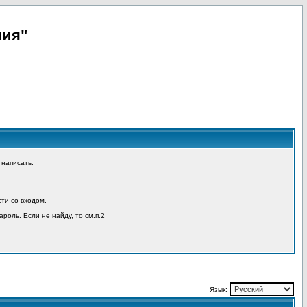
пия"
 написать:
ти со входом.
ароль. Если не найду, то см.п.2
Язык: