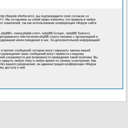
//biopole.info/forum»), вы подтверждаете своё согласие со
"». Мы оставляем за собой право изменять эти правила в любое
мет изменений, так как использование конференции «Форум сайта
 phpBB», «www.phpbb.com», «phpBB Group», «phpBB Teams»),
программного обеспечения phpBB строго связаны с организацией и
содержания и/или поведения в них. За дополнительной информацией
 и прочих сообщений, которые могут нарушить законы вашей
ки размещения таких сообщений могут привести к вашему
ний сохраняются для возможности проведения такой политики. Вы
и закрыть любую тему в любое время по своему усмотрению. Как
м без вашего разрешения, ни администрация конференции «Форум
му доступу к ней.