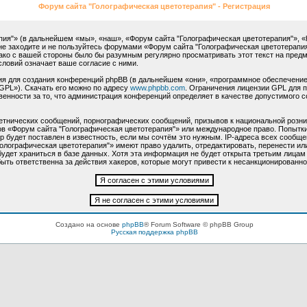
Форум сайта "Голографическая цветотерапия" - Регистрация
"» (в дальнейшем «мы», «наш», «Форум сайта "Голографическая цветотерапия"», «http:
не заходите и не пользуйтесь форумами «Форум сайта "Голографическая цветотерапия
нако с вашей стороны было бы разумным регулярно просматривать этот текст на пред
словий означает ваше согласие с ними.
 для создания конференций phpBB (в дальнейшем «они», «программное обеспечение
GPL»). Скачать его можно по адресу
www.phpbb.com
. Ограничения лицензии GPL для 
венности за то, что администрация конференций определяет в качестве допустимого 
етнических сообщений, порнографических сообщений, призывов к национальной розни
мов «Форум сайта "Голографическая цветотерапия"» или международное право. Попыт
 будет поставлен в известность, если мы сочтём это нужным. IP-адреса всех сообще
олографическая цветотерапия"» имеют право удалить, отредактировать, перенести ил
будет храниться в базе данных. Хотя эта информация не будет открыта третьим лица
ыть ответственна за действия хакеров, которые могут привести к несанкционированно
Создано на основе
phpBB
® Forum Software © phpBB Group
Русская поддержка phpBB