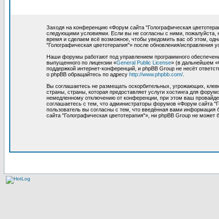
Заходя на конференцию «Форум сайта "Голографическая цветотерапия
следующими условиями. Если вы не согласны с ними, пожалуйста, 
время и сделаем всё возможное, чтобы уведомить вас об этом, од
"Голографическая цветотерапия"» после обновления/исправления у
Наши форумы работают под управлением программного обеспечения
выпущенного по лицензии «
General Public License
» (в дальнейшем «
поддержкой интернет-конференций, и phpBB Group не несёт ответст
о phpBB обращайтесь по адресу
http://www.phpbb.com/
.
Вы соглашаетесь не размещать оскорбительных, угрожающих, клев
страны, страны, которая предоставляет услуги хостинга для фору
немедленному отключению от конференции, при этом ваш провайдер
соглашаетесь с тем, что администраторы форумов «Форум сайта "Г
пользователь вы согласны с тем, что введённая вами информация 
сайта "Голографическая цветотерапия"», ни phpBB Group не может б