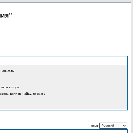
пия"
 написать:
ти со входом.
ароль. Если не найду, то см.п.2
Язык: