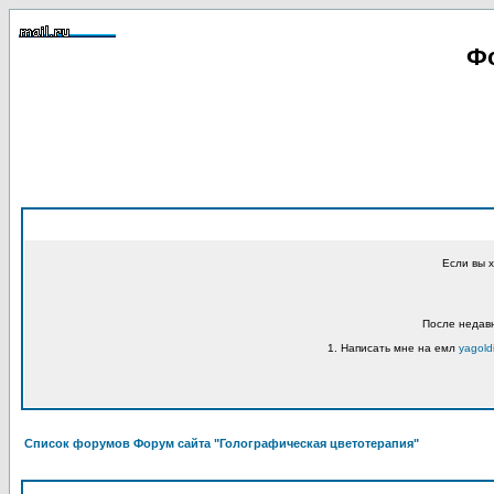
Фо
Если вы 
После недавн
1. Написать мне на емл
yagold
Список форумов Форум сайта "Голографическая цветотерапия"