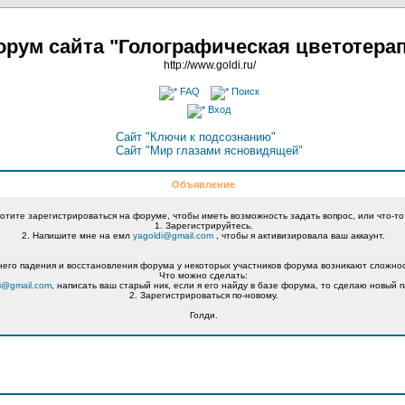
рум сайта "Голографическая цветотера
http://www.goldi.ru/
FAQ
Поиск
Вход
Сайт "Ключи к подсознанию"
Сайт "Мир глазами ясновидящей"
Объявление
хотите зарегистрироваться на форуме, чтобы иметь возможность задать вопрос, или что-то
1. Зарегистрируйтесь.
2. Напишите мне на емл
yagoldi@gmail.com
, чтобы я активизировала ваш аккаунт.
его падения и восстановления форума у некоторых участников форума возникают сложнос
Что можно сделать:
i@gmail.com
, написать ваш старый ник, если я его найду в базе форума, то сделаю новый п
2. Зарегистрироваться по-новому.
Голди.