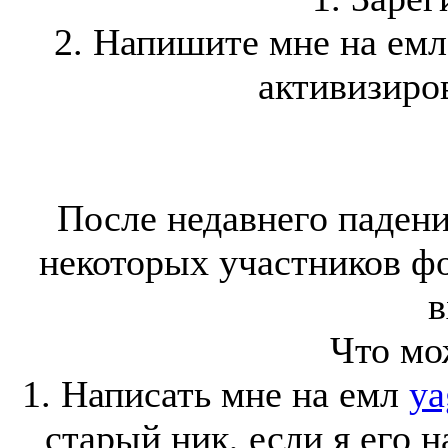
2. Напишите мне на ем
активизиров
После недавнего падени
некоторых участников ф
в
Что мо
1. Написать мне на емл
ya
старый ник, если я его 