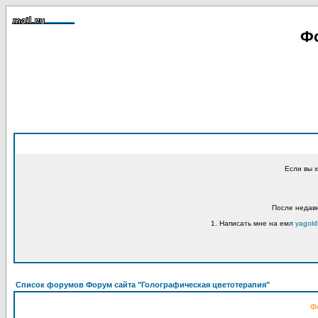
Фо
Если вы 
После недавн
1. Написать мне на емл
yagold
Список форумов Форум сайта "Голографическая цветотерапия"
Ф