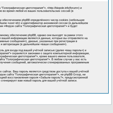
лографическая цветотерапия"», «http://biopole.info/forum») и
 во время любой из ваших пользовательских сессий (в
м обеспечением phpBB определённого числа cookies (небольшие
йшем «user-id») и идентификатор анонимной сессии (в дальнейшем
ии «Форум сайта "Голографическая цветотерапия"» и будет
мному обеспечению phpBB, однако они выходят за рамки этого
я вашей информации являются данные, которые вы отправляете на
имные сообщения»), данные, указанные при регистрации в
 и авторизации (в дальнейшем «ваши сообщения»).
ль для входа под вашей учётной записью (далее «ваш пароль») и
терапия"» охраняется законами о защите компьютерной информации,
графическая цветотерапия"», кроме вашего имени пользователя,
айта "Голографическая цветотерапия"». В любом случае у вас есть
 получения сообщений, автоматически сгенерированных программным
х сайтах. Ваш пароль является средством доступа к вашей учётной
орум сайта "Голографическая цветотерапия"», ни phpBB Group, ни
ункцией восстановления пароля «Забыли пароль?», предусмотренной
 сгенерирует вам новый пароль для вашей учётной записи.