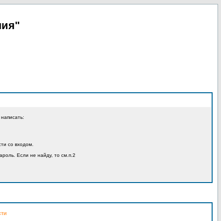
пия"
 написать:
ти со входом.
ароль. Если не найду, то см.п.2
сти