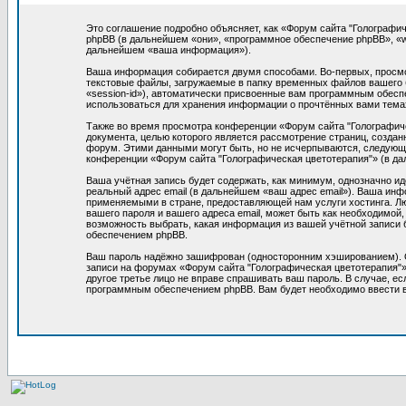
Это соглашение подробно объясняет, как «Форум сайта "Голографиче
phpBB (в дальнейшем «они», «программное обеспечение phpBB», «
дальнейшем «ваша информация»).
Ваша информация собирается двумя способами. Во-первых, просмо
текстовые файлы, загружаемые в папку временных файлов вашего б
«session-id»), автоматически присвоенные вам программным обеспе
использоваться для хранения информации о прочтённых вами тема
Также во время просмотра конференции «Форум сайта "Голографиче
документа, целью которого является рассмотрение страниц, созд
форум. Этими данными могут быть, но не исчерпываются, следующ
конференции «Форум сайта "Голографическая цветотерапия"» (в да
Ваша учётная запись будет содержать, как минимум, однозначно и
реальный адрес email (в дальнейшем «ваш адрес email»). Ваша ин
применяемыми в стране, предоставляющей нам услуги хостинга. Л
вашего пароля и вашего адреса email, может быть как необходимой
возможность выбрать, какая информация из вашей учётной записи 
обеспечением phpBB.
Ваш пароль надёжно зашифрован (односторонним хэшированием). Од
записи на форумах «Форум сайта "Голографическая цветотерапия"», 
другое третье лицо не вправе спрашивать ваш пароль. В случае, 
программным обеспечением phpBB. Вам будет необходимо ввести ва