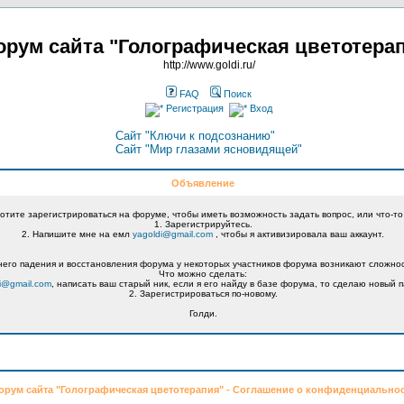
рум сайта "Голографическая цветотера
http://www.goldi.ru/
FAQ
Поиск
Регистрация
Вход
Сайт "Ключи к подсознанию"
Сайт "Мир глазами ясновидящей"
Объявление
хотите зарегистрироваться на форуме, чтобы иметь возможность задать вопрос, или что-то
1. Зарегистрируйтесь.
2. Напишите мне на емл
yagoldi@gmail.com
, чтобы я активизировала ваш аккаунт.
его падения и восстановления форума у некоторых участников форума возникают сложнос
Что можно сделать:
i@gmail.com
, написать ваш старый ник, если я его найду в базе форума, то сделаю новый п
2. Зарегистрироваться по-новому.
Голди.
орум сайта "Голографическая цветотерапия" - Соглашение о конфиденциально