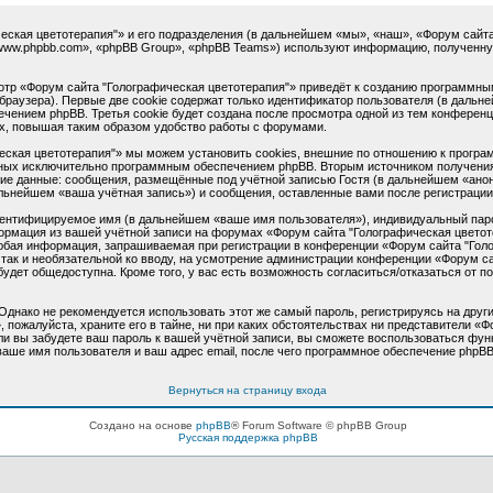
ская цветотерапия"» и его подразделения (в дальнейшем «мы», «наш», «Форум сайта "Го
www.phpbb.com», «phpBB Group», «phpBB Teams») используют информацию, полученную
тр «Форум сайта "Голографическая цветотерапия"» приведёт к созданию программны
раузера). Первые две cookie содержат только идентификатор пользователя (в дальне
чением phpBB. Третья cookie будет создана после просмотра одной из тем конференц
х, повышая таким образом удобство работы с форумами.
ская цветотерапия"» мы можем установить cookies, внешние по отношению к програм
анных исключительно программным обеспечением phpBB. Вторым источником получени
ие данные: сообщения, размещённые под учётной записью Гостя (в дальнейшем «анон
льнейшем «ваша учётная запись») и сообщения, оставленные вами после регистрации
дентифицируемое имя (в дальнейшем «ваше имя пользователя»), индивидуальный паро
формация из вашей учётной записи на форумах «Форум сайта "Голографическая цвето
юбая информация, запрашиваемая при регистрации в конференции «Форум сайта "Голо
, так и необязательной ко вводу, на усмотрение администрации конференции «Форум с
будет общедоступна. Кроме того, у вас есть возможность согласиться/отказаться от
нако не рекомендуется использовать этот же самый пароль, регистрируясь на други
пожалуйста, храните его в тайне, ни при каких обстоятельствах ни представители «Ф
если вы забудете ваш пароль к вашей учётной записи, вы сможете воспользоваться ф
ше имя пользователя и ваш адрес email, после чего программное обеспечение phpBB
Вернуться на страницу входа
Создано на основе
phpBB
® Forum Software © phpBB Group
Русская поддержка phpBB