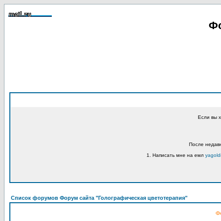
Фо
Если вы 
После недавн
1. Написать мне на емл
yagold
Список форумов Форум сайта "Голографическая цветотерапия"
Ф