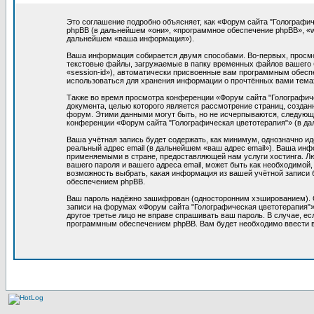
Это соглашение подробно объясняет, как «Форум сайта "Голографиче
phpBB (в дальнейшем «они», «программное обеспечение phpBB», «
дальнейшем «ваша информация»).
Ваша информация собирается двумя способами. Во-первых, просмо
текстовые файлы, загружаемые в папку временных файлов вашего б
«session-id»), автоматически присвоенные вам программным обеспе
использоваться для хранения информации о прочтённых вами тема
Также во время просмотра конференции «Форум сайта "Голографиче
документа, целью которого является рассмотрение страниц, созд
форум. Этими данными могут быть, но не исчерпываются, следующ
конференции «Форум сайта "Голографическая цветотерапия"» (в да
Ваша учётная запись будет содержать, как минимум, однозначно и
реальный адрес email (в дальнейшем «ваш адрес email»). Ваша ин
применяемыми в стране, предоставляющей нам услуги хостинга. Л
вашего пароля и вашего адреса email, может быть как необходимой
возможность выбрать, какая информация из вашей учётной записи 
обеспечением phpBB.
Ваш пароль надёжно зашифрован (односторонним хэшированием). Од
записи на форумах «Форум сайта "Голографическая цветотерапия"», 
другое третье лицо не вправе спрашивать ваш пароль. В случае, 
программным обеспечением phpBB. Вам будет необходимо ввести ва