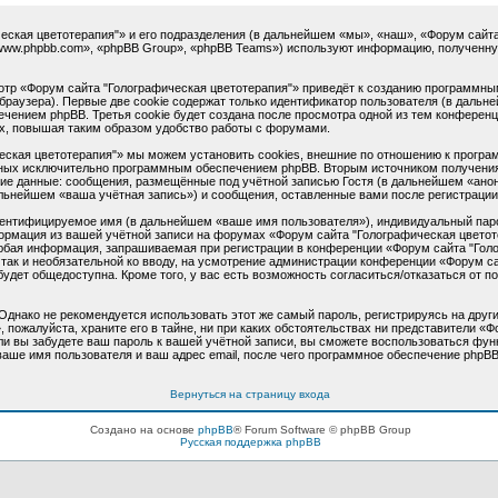
ская цветотерапия"» и его подразделения (в дальнейшем «мы», «наш», «Форум сайта "Го
www.phpbb.com», «phpBB Group», «phpBB Teams») используют информацию, полученную
тр «Форум сайта "Голографическая цветотерапия"» приведёт к созданию программны
раузера). Первые две cookie содержат только идентификатор пользователя (в дальне
чением phpBB. Третья cookie будет создана после просмотра одной из тем конференц
х, повышая таким образом удобство работы с форумами.
ская цветотерапия"» мы можем установить cookies, внешние по отношению к програм
анных исключительно программным обеспечением phpBB. Вторым источником получени
ие данные: сообщения, размещённые под учётной записью Гостя (в дальнейшем «анон
льнейшем «ваша учётная запись») и сообщения, оставленные вами после регистрации
дентифицируемое имя (в дальнейшем «ваше имя пользователя»), индивидуальный паро
формация из вашей учётной записи на форумах «Форум сайта "Голографическая цвето
юбая информация, запрашиваемая при регистрации в конференции «Форум сайта "Голо
, так и необязательной ко вводу, на усмотрение администрации конференции «Форум с
будет общедоступна. Кроме того, у вас есть возможность согласиться/отказаться от
нако не рекомендуется использовать этот же самый пароль, регистрируясь на други
пожалуйста, храните его в тайне, ни при каких обстоятельствах ни представители «Ф
если вы забудете ваш пароль к вашей учётной записи, вы сможете воспользоваться ф
ше имя пользователя и ваш адрес email, после чего программное обеспечение phpBB
Вернуться на страницу входа
Создано на основе
phpBB
® Forum Software © phpBB Group
Русская поддержка phpBB