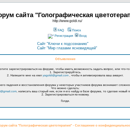
рум сайта "Голографическая цветотера
http://www.goldi.ru/
FAQ
Поиск
Регистрация
Вход
Сайт "Ключи к подсознанию"
Сайт "Мир глазами ясновидящей"
Объявление
хотите зарегистрироваться на форуме, чтобы иметь возможность задать вопрос, или что-то
1. Зарегистрируйтесь.
2. Напишите мне на емл
yagoldi@gmail.com
, чтобы я активизировала ваш аккаунт.
его падения и восстановления форума у некоторых участников форума возникают сложнос
Что можно сделать:
i@gmail.com
, написать ваш старый ник, если я его найду в базе форума, то сделаю новый п
2. Зарегистрироваться по-новому.
Голди.
орум сайта "Голографическая цветотерапия" - Соглашение о конфиденциально