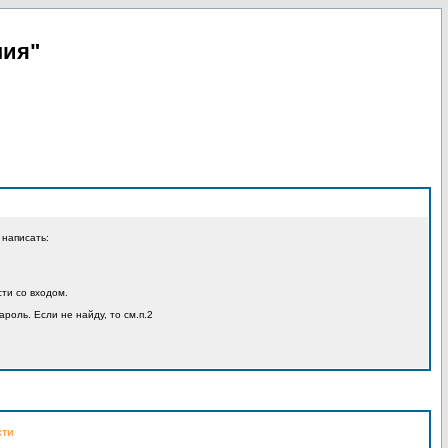
пия"
 написать:
ти со входом.
ароль. Если не найду, то см.п.2
сти