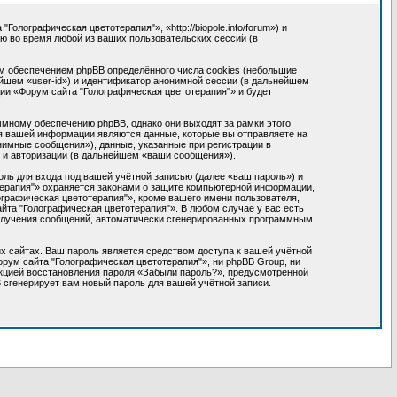
лографическая цветотерапия"», «http://biopole.info/forum») и
 во время любой из ваших пользовательских сессий (в
м обеспечением phpBB определённого числа cookies (небольшие
йшем «user-id») и идентификатор анонимной сессии (в дальнейшем
ии «Форум сайта "Голографическая цветотерапия"» и будет
мному обеспечению phpBB, однако они выходят за рамки этого
я вашей информации являются данные, которые вы отправляете на
имные сообщения»), данные, указанные при регистрации в
 и авторизации (в дальнейшем «ваши сообщения»).
ль для входа под вашей учётной записью (далее «ваш пароль») и
терапия"» охраняется законами о защите компьютерной информации,
графическая цветотерапия"», кроме вашего имени пользователя,
айта "Голографическая цветотерапия"». В любом случае у вас есть
 получения сообщений, автоматически сгенерированных программным
х сайтах. Ваш пароль является средством доступа к вашей учётной
орум сайта "Голографическая цветотерапия"», ни phpBB Group, ни
ункцией восстановления пароля «Забыли пароль?», предусмотренной
 сгенерирует вам новый пароль для вашей учётной записи.