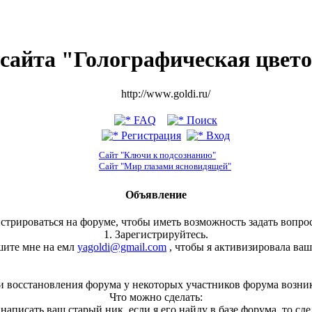
сайта "Голографическая цвет
http://www.goldi.ru/
FAQ
Поиск
Регистрация
Вход
Сайт "Ключи к подсознанию"
Сайт "Мир глазами ясновидящей"
Объявление
стрироваться на форуме, чтобы иметь возможность задать вопрос
1. Зарегистрируйтесь.
шите мне на емл
yagoldi@gmail.com
, чтобы я активизировала ваш
и восстановления форума у некоторых участников форума возни
Что можно сделать:
, написать ваш старый ник, если я его найду в базе форума, то сд