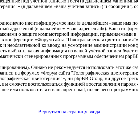
ещённые под учётной записью Гостя (в дальнейшем «анонимные
рапия"» (в дальнейшем «ваша учётная запись») и сообщения, о
 однозначно идентифицируемое имя (в дальнейшем «ваше имя по
ьный адрес email (в дальнейшем «ваш адрес email»). Ваша инфо
 законами о защите компьютерной информации, применяемыми в 
в конференции «Форум сайта "Голографическая цветотерапия"»,
так и необязательной ко вводу, на усмотрение администрации ко
сть выбрать, какая информация из вашей учётной записи будет о
втоматически сгенерированных программным обеспечением phpBB
ированием). Однако не рекомендуется использовать этот же сам
записи на форумах «Форум сайта "Голографическая цветотерапия"
лографическая цветотерапия"», ни phpBB Group, ни другое треть
си, вы сможете воспользоваться функцией восстановления парол
аше имя пользователя и ваш адрес email, после чего программн
Вернуться на страницу входа