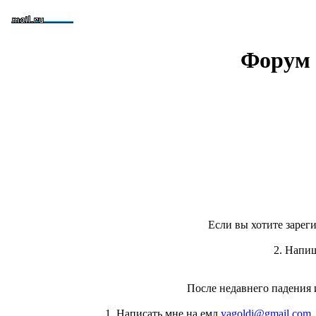
Форум 
Если вы хотите зареги
2. Напи
После недавнего падения 
1. Написать мне на емл
yagoldi@gmail.com