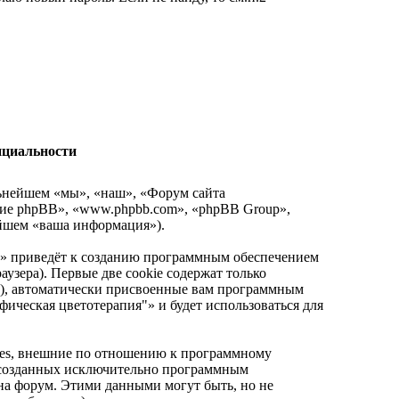
нциальности
льнейшем «мы», «наш», «Форум сайта
чение phpBB», «www.phpbb.com», «phpBB Group»,
йшем «ваша информация»).
"» приведёт к созданию программным обеспечением
узера). Первые две cookie содержат только
d»), автоматически присвоенные вам программным
фическая цветотерапия"» и будет использоваться для
ies, внешние по отношению к программному
, созданных исключительно программным
а форум. Этими данными могут быть, но не