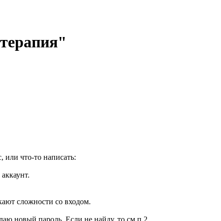
отерапия"
, или что-то написать:
 аккаунт.
кают сложности со входом.
елаю новый пароль. Если не найду, то см.п.2