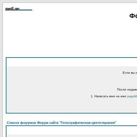
Фо
Если вы 
После недавн
1. Написать мне на емл
yagold
Список форумов Форум сайта "Голографическая цветотерапия"