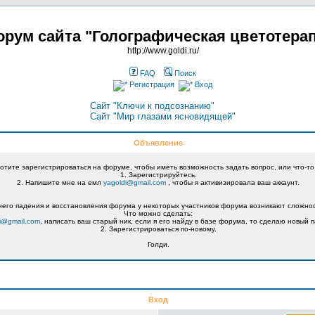
рум сайта "Голографическая цветотера
http://www.goldi.ru/
FAQ
Поиск
Регистрация
Вход
Сайт "Ключи к подсознанию"
Сайт "Мир глазами ясновидящей"
Объявление
хотите зарегистрироваться на форуме, чтобы иметь возможность задать вопрос, или что-то
1. Зарегистрируйтесь.
2. Напишите мне на емл
yagoldi@gmail.com
, чтобы я активизировала ваш аккаунт.
его падения и восстановления форума у некоторых участников форума возникают сложнос
Что можно сделать:
i@gmail.com
, написать ваш старый ник, если я его найду в базе форума, то сделаю новый п
2. Зарегистрироваться по-новому.
Голди.
Вход