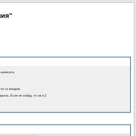
пия"
 написать:
ти со входом.
ароль. Если не найду, то см.п.2