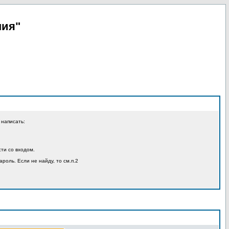
пия"
 написать:
ти со входом.
ароль. Если не найду, то см.п.2