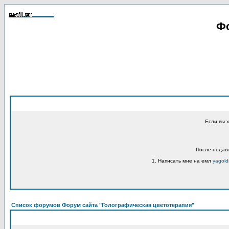
Фо
Если вы 
После недавн
1. Написать мне на емл
yagold
Список форумов Форум сайта "Голографическая цветотерапия"