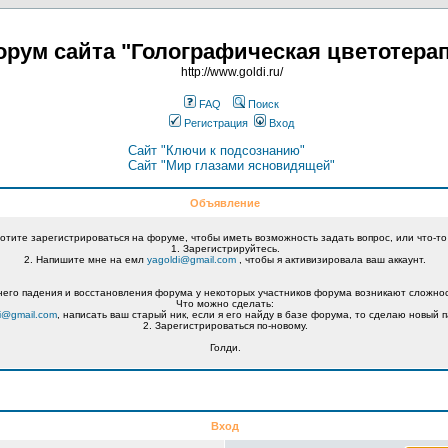
рум сайта "Голографическая цветотера
http://www.goldi.ru/
FAQ
Поиск
Регистрация
Вход
Сайт "Ключи к подсознанию"
Сайт "Мир глазами ясновидящей"
Объявление
хотите зарегистрироваться на форуме, чтобы иметь возможность задать вопрос, или что-то
1. Зарегистрируйтесь.
2. Напишите мне на емл
yagoldi@gmail.com
, чтобы я активизировала ваш аккаунт.
его падения и восстановления форума у некоторых участников форума возникают сложнос
Что можно сделать:
i@gmail.com
, написать ваш старый ник, если я его найду в базе форума, то сделаю новый п
2. Зарегистрироваться по-новому.
Голди.
Вход