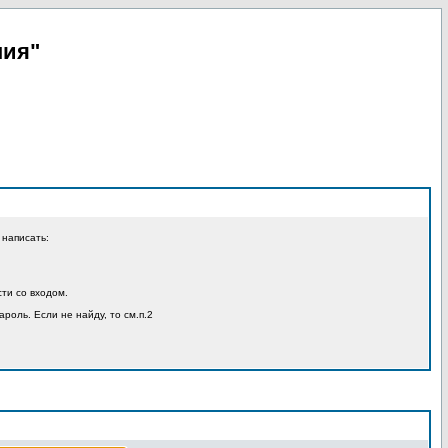
пия"
 написать:
ти со входом.
ароль. Если не найду, то см.п.2