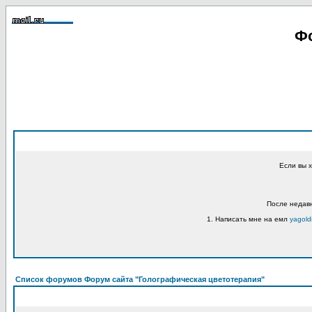
Фо
Если вы 
После недавн
1. Написать мне на емл
yagold
Список форумов Форум сайта "Голографическая цветотерапия"