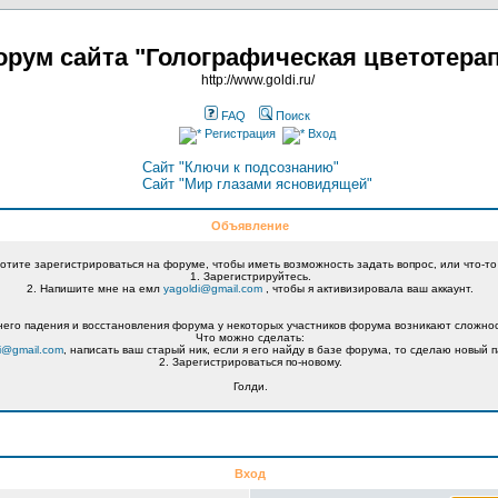
рум сайта "Голографическая цветотера
http://www.goldi.ru/
FAQ
Поиск
Регистрация
Вход
Сайт "Ключи к подсознанию"
Сайт "Мир глазами ясновидящей"
Объявление
хотите зарегистрироваться на форуме, чтобы иметь возможность задать вопрос, или что-то
1. Зарегистрируйтесь.
2. Напишите мне на емл
yagoldi@gmail.com
, чтобы я активизировала ваш аккаунт.
его падения и восстановления форума у некоторых участников форума возникают сложнос
Что можно сделать:
i@gmail.com
, написать ваш старый ник, если я его найду в базе форума, то сделаю новый п
2. Зарегистрироваться по-новому.
Голди.
Вход