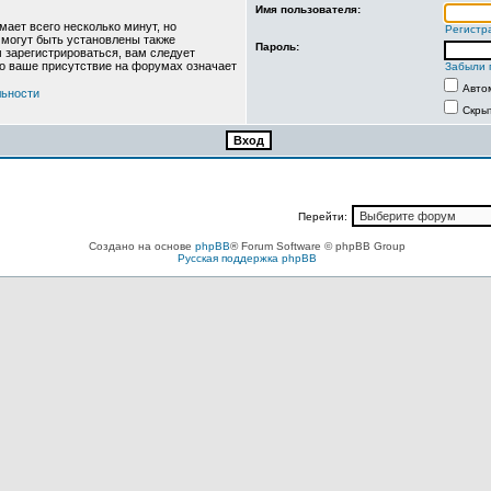
Имя пользователя:
ает всего несколько минут, но
Регистр
могут быть установлены также
Пароль:
 зарегистрироваться, вам следует
то ваше присутствие на форумах означает
Забыли 
Авто
льности
Скры
Перейти:
Создано на основе
phpBB
® Forum Software © phpBB Group
Русская поддержка phpBB