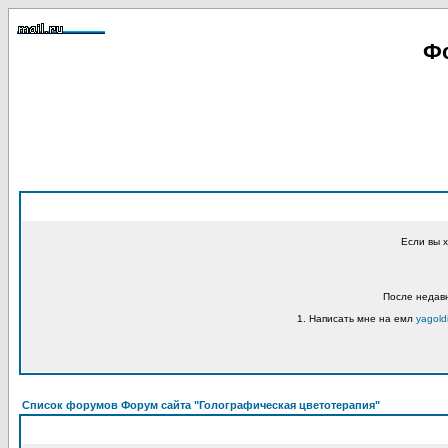
Фо
Если вы 
После недавн
1. Написать мне на емл
yagold
Список форумов Форум сайта "Голографическая цветотерапия"