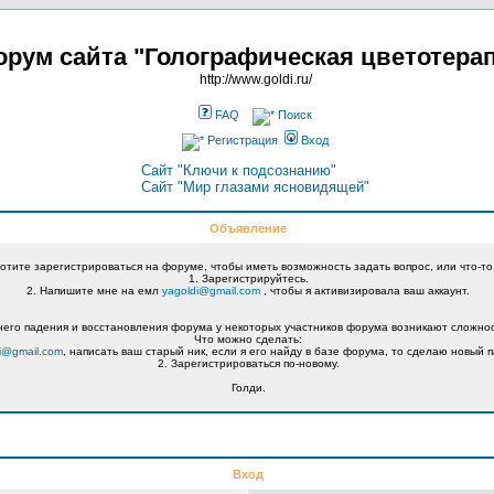
рум сайта "Голографическая цветотера
http://www.goldi.ru/
FAQ
Поиск
Регистрация
Вход
Сайт "Ключи к подсознанию"
Сайт "Мир глазами ясновидящей"
Объявление
хотите зарегистрироваться на форуме, чтобы иметь возможность задать вопрос, или что-то
1. Зарегистрируйтесь.
2. Напишите мне на емл
yagoldi@gmail.com
, чтобы я активизировала ваш аккаунт.
его падения и восстановления форума у некоторых участников форума возникают сложнос
Что можно сделать:
i@gmail.com
, написать ваш старый ник, если я его найду в базе форума, то сделаю новый п
2. Зарегистрироваться по-новому.
Голди.
Вход