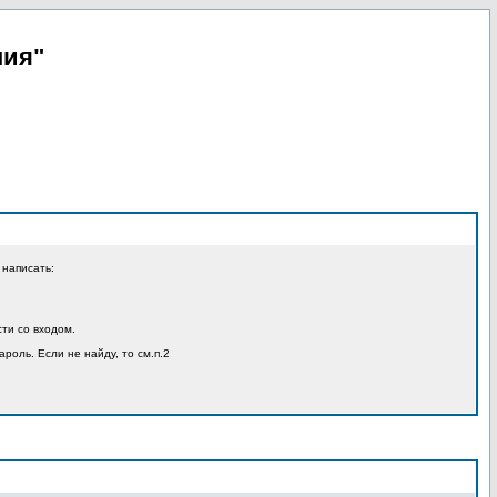
пия"
 написать:
ти со входом.
ароль. Если не найду, то см.п.2